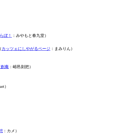
らぼ！
：みやもと春九堂）
（
カッツェにしやがるページ
：まみりん）
言創庵
：峪邑刻把）
eart）
想
：カメ）