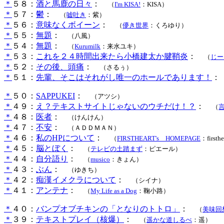
＊
５８：
酒と馬鹿の日々
：
（
I'm KISA!
：KISA）
＊
５７：
鬱
：
（
嘘吐き
：紫）
＊
５６：
意味なくボイーン
：
（
儚き世界
：くろゆり）
＊
５５：
無題
：
（八風）
＊
５４：
無題
：
（
Kurumilk
：来水ユキ）
＊
５３：
これを２４時間出来たら小橋建太か腱鞘炎
：
（
じー
＊
５２：
その後、頭痛
：
（さるぅ）
＊
５１：
先輩、そこはそれがし唯一のホールであります！
：
＊
５０：
SAPPUKEI
：
（アツシ）
＊
４９：
え？テキストサイトじゃないのウチだけ！？
：
（
＊
４８：
医者
：
（けんけん）
＊
４７：
不安
：
（ＡＤＤＭＡＮ）
＊
４６：
私のHPについて
：
（
FIRSTHEART's HOMEPAGE
：firsth
＊
４５：
脳とぼく
：
（
テレビの土踏まず
：ピエール）
＊
４４：
自分語り
：
（
musico
：きょん）
＊
４３：
ぶん
：
（ゆきち）
＊
４２：
痴漢イメクラについて
：
（シイナ）
＊
４１：
アンテナ
：
（
My Life as a Dog
：鞠小路）
＊
４０：
バンプオブチキンの「となりのトトロ」
：
（
美味回
＊
３９：
テキストプレイ（核爆）
：
（
遥かな道しるべ
：遥）