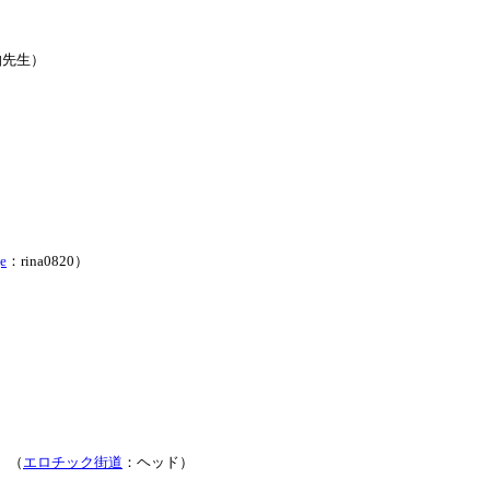
伯先生）
e
：rina0820）
（
エロチック街道
：ヘッド
）