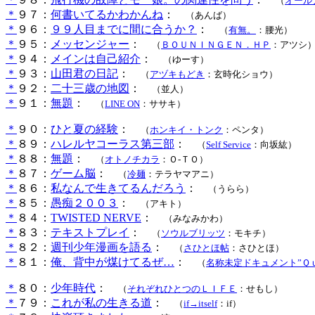
（
オール
＊
９７：
何書いてるかわかんね
：
（あんば）
＊
９６：
９９人目までに間に合うか？
：
（
有無。
：腰光）
＊
９５：
メッセンジャー
：
（
ＢＯＵＮＩＮＧＥＮ．ＨＰ
：アツシ
＊
９４：
メインは自己紹介
：
（ゆーす）
＊
９３：
山田君の日記
：
（
アヅキもどき
：玄時化ショウ）
＊
９２：
二十三歳の地図
：
（並人）
＊
９１：
無題
：
（
LINE ON
：ササキ）
＊
９０：
ひと夏の経験
：
（
ホンキイ・トンク
：ペンタ）
＊
８９：
ハレルヤコーラス第三部
：
（
Self Service
：向坂紘）
＊
８８：
無題
：
（
オトノチカラ
：Ｏ-ＴＯ）
＊
８７：
ゲーム脳
：
（
冷麺
：テラヤマアニ）
＊
８６：
私なんで生きてるんだろう
：
（うらら）
＊
８５：
愚痴２００３
：
（アキト）
＊
８４：
TWISTED NERVE
：
（みなみかわ）
＊
８３：
テキストプレイ
：
（
ソウルブリッツ
：モキチ）
＊
８２：
週刊少年漫画を語る
：
（
さひとほ帖
：さひとほ）
＊
８１：
俺、背中が煤けてるぜ…
：
（
名称未定ドキュメント”Ｑ
＊
８０：
少年時代
：
（
それぞれひとつのＬＩＦＥ
：せもし）
＊
７９：
これが私の生きる道
：
（
if→itself
：if）