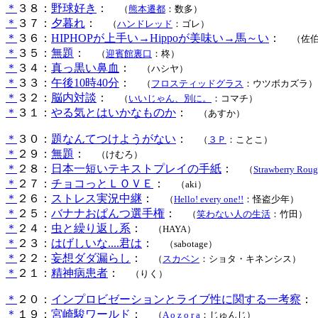
＊
３８：
野球好き
：
（
熊本遷都
：数多）
＊
３７：
夕暮れ
：
（
ハンドレッド
：ゴレ）
＊
３６：
HIPHOPが上手い→Hippoが美味い→馬～い
：
（佐
＊
３５：
無題
：
（
迎賓館裏口
：柊）
＊
３４：
真っ黒い鼻血
：
（ハシヤ）
＊
３３：
午後10時40分
：
（
フロスティッドグラス
：ウツボカズラ）
＊
３２：
脳内対談
：
（
いいじゃん、別に。
：コマチ）
＊
３１：
やる気とはいかなものか
：
（あすか）
＊
３０：
題なんてつけようがない
：
（
３Ｐ
：ことこ）
＊
２９：
無題
：
（けむろ）
＊
２８：
日本一短いテキストプレイの手紙
：
（
Strawberry Roug
＊
２７：
チョコっとＬＯＶＥ
：
（aki）
＊
２６：
ストレス実況中継
：
（
Hello! every one!!
：怪盗少年）
＊
２５：
バナナおぱんつ選手権
：
（
笑わない人の生活
：竹田）
＊
２４：
虫と繰り返し系
：
（HAYA）
＊
２３：
はげしいな....君は
：
（sabotage）
＊
２２：
妄想ダダ漏らし
：
（
スカベン
：ショタ・キネンシス）
＊
２１：
精神病患者
：
（りく
）
＊
２０：
インプロビゼーションとライブ性に関する一考察
：
＊
１９：
宮崎駿ワールド
：
（
A o z o r a
：じゅんじ
）