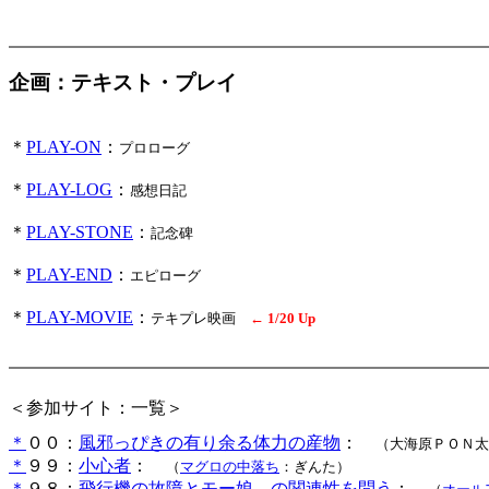
企画：テキスト・プレイ
＊
PLAY-ON
：
プロローグ
＊
PLAY-LOG
：
.
感想日記
＊
PLAY-STONE
：
記念碑
＊
PLAY-END
：
.
エピローグ
＊
PLAY-MOVIE
：
テキプレ映画
←
1/20 Up
＜参加サイト：一覧＞
＊
００：
風邪っぴきの有り余る体力の産物
：
（
大海原ＰＯＮ太
＊
９９：
小心者
：
（
マグロの中落ち
：ぎんた）
＊
９８：
飛行機の故障とモー娘。の関連性を問う
：