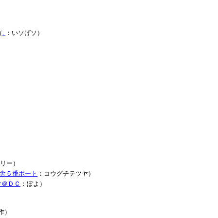
（
.
：いソげソ）
リー）
舎５番ポート
：コウグチテツヤ）
け＠ＤＣ
：ぽよ）
作）