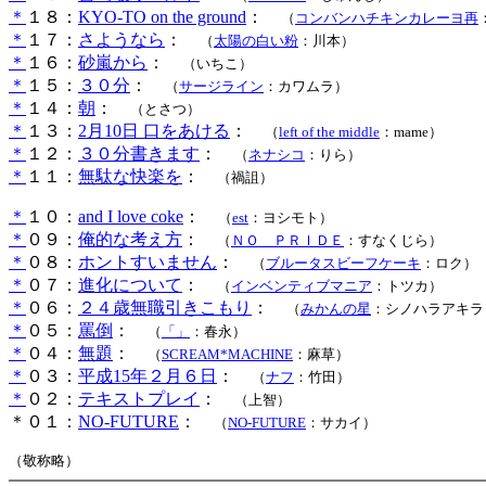
＊
１８：
KYO-TO on the ground
：
（
コンバンハチキンカレーヨ再
＊
１７：
さようなら
：
（
太陽の白い粉
：川本
）
＊
１６：
砂嵐から
：
（いちこ
）
＊
１５：
３０分
：
（
サージライン
：カワムラ
）
＊
１４：
朝
：
（とさつ）
＊
１３：
2月10日 口をあける
：
（
left of the middle
：mame）
＊
１２：
３０分書きます
：
（
ネナシコ
：りら）
＊
１１：
無駄な快楽を
：
（禍詛）
＊
１０：
and I love coke
：
（
est
：ヨシモト）
＊
０９：
俺的な考え方
：
（
ＮＯ ＰＲＩＤＥ
：すなくじら）
＊
０８：
ホントすいません
：
（
ブルータスビーフケーキ
：ロク）
＊
０７：
進化について
：
（
インベンティブマニア
：トツカ）
＊
０６：
２４歳無職引きこもり
：
（
みかんの星
：シノハラアキラ
＊
０５：
罵倒
：
（
「」
：春永）
＊
０４：
無題
：
（
SCREAM*MACHINE
：麻草）
＊
０３：
平成15年２月６日
：
（
ナフ
：竹田）
＊
０２：
テキストプレイ
：
（上智）
＊０１：
NO-FUTURE
：
（
NO-FUTURE
：サカイ）
（敬称略）