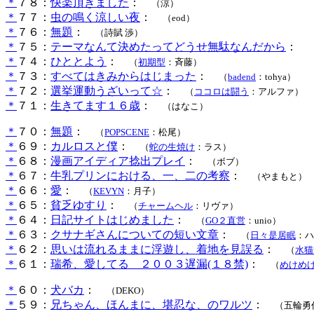
＊
７８：
快楽頂きました
：
（涼）
＊
７７：
虫の鳴く涼しい夜
：
（eod）
＊
７６：
無題
：
（詩賦 渉）
＊
７５：
テーマなんて決めたってどうせ無駄なんだから
：
＊
７４：
ひととよう
：
（
初期型
：斉藤）
＊
７３：
すべてはきみからはじまった
：
（
badend
：tohya）
＊
７２：
選挙運動うざいって☆
：
（
ココロは闘う
：アルファ）
＊
７１：
生きてます１６歳
：
（はなこ）
＊
７０：
無題
：
（
POPSCENE
：松尾）
＊
６９：
カルロスと僕
：
（
蛇の生焼け
：ラス）
＊
６８：
漫画アイディア捻出プレイ
：
（ボブ）
＊
６７：
牛乳プリンにおける、一、二の考察
：
（やまもと）
＊
６６：
愛
：
（
KEVYN
：月子）
＊
６５：
貧乏ゆすり
：
（
チャームヘル
：リヴァ）
＊
６４：
日記サイトはじめました
：
（
GO２直営
：unio）
＊
６３：
クサナギさんについての短い文章
：
（
日々是居眠
：ハ
＊
６２：
思いは流れるままに浮遊し、着地を見誤る
：
（
水猫
＊
６１：
瑞希、愛してる ２００３遅漏(１８禁)
：
（
めけめ
＊
６０：
犬バカ
：
（DEKO）
＊
５９：
兄ちゃん、ほんまに、堪忍な、のワルツ
：
（五輪勇