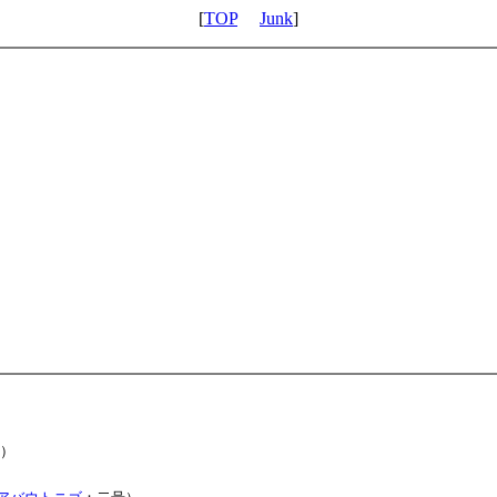
[
TOP
Junk
]
）