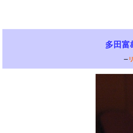
多田富
ー