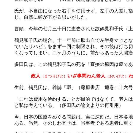
氏が、不自由になった右手を使用せず、左手の人差し指
じ、自然に頭が下がる思いがした。
冒頭、今年の七月三十日に逝去された故鶴見和子氏（上
鶴見和子氏の場合、十一年前に脳出血で左半身マヒとな
ていたリハビリをまず一回に制限され、その後は打ち切
くなってしまい。二ヶ月のうちに、前からあった大腸癌
多田氏は、この鶴見和子氏の死を「直接の原因は癌であ
政人
いざ事問わん老人
（まつりびと）
（おいびと）
生前、鶴見氏は、雑誌「環」（藤原書店 通巻二十六号
「これは費用を倹約することが目的ではなくて、老人は
と私は考えている」（多田氏の論文よりの再引用）
今、日本の医療をめぐる問題は、実に深刻だ。日本各地
ある。当然、そのしわ寄せは、当事者である患者に重く