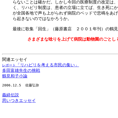
らないことは確かだ。しかし今回の医療制度の改定は、
く、リハビリ制度は、患者の立場に立てば、生き死にか
が全国各地で声も上がられず病院のベッドで悲鳴をあげ
ら起きないのではなかろうか。
最後に歌集「回生」（藤原書店 ２００１年刊）の鶴見
さまざまな唸りを上げて病院は動物園のごとし 
関連エッセイ
「リハビリを考える市民の集い」
レポート
多田富雄先生の挑戦
鶴見和子小論
2006.12.5
佐藤弘弥
義経伝説
思いつきエッセイ