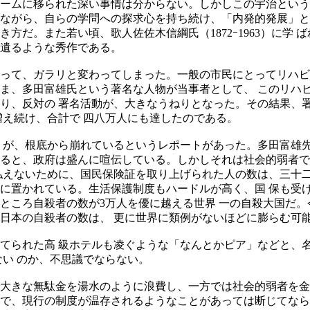
ームに移られた深い事情は分からない。しかしこの宇治という
ながら、自らの学問への探求心を持ち続け、「内発的発展」と
方だ。また若い頃、歌人佐佐木信綱氏（1872ｰ1963）に学
も遺るような秀作である。
って、ガラリと変わってしまった。一般の市民にとってリハビ
ま、多田富雄氏という著名な人物が当事者として、 このリハ
り、反対の 署名活動が、大きなうねりとなった。その結果、
増え続け、合計で 四八万人にも達したのである。
」が、根底から崩れているというレポートがあった。多田富雄
ると、政府は盛んに喧伝している。しかしそれは社会的弱者で
払えないために、国民保険証を取り上げられた人の数は、三十
に置かれている。生活保護制度もハードルが高く、国 保も受
ところ自殺者の数が3万人を優に越える世界 一の自殺大国だ。
日本の自殺者の数は、 更に世界に類例がないほどに膨らむ可
てられた高 級ホテルも凌ぐような「なんとかピア」などと、
ない のか、不思議でならない。
大きな無駄金を湯水のように浪費し、一方では社会的弱者を金
で、現行の制度が温存されるようなことがあっては断じてなら