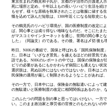
東京生まれの鶴見和子氏が、京都の宇治市の介護老人ホ
死に場所と定め、十年以上もの長いリハビリ生活を続け
もせず、様々な原稿を執筆されたことは敬服に値する生き
慨を込めて詠んだ短歌は、1300年近くになる短歌史に
その鶴見氏のリハビリ環境が、国の医療制度の改定によ
ば、関心事とは成り得ない地味なものだ。そこにたまた
がマスコミやインターネットを通じ、世間の関心事とな
した」（同論文）のである。その後、署名は〆切 後も
昨日、NHKの番組で、国保と呼ばれる「国民保険制度
た。日本は「いざなぎ景気」を越えるほどの好景気であ
語である。NHKのレポートの中では、国保の保険金が
ビリの必要があるにもかかわらず病院にも通えない状況
選択肢は、死ぬ以外にはないのではないか。日本はこの
民保険の適用が厳しく制限されるようなことがあれば、
その一方で、日本中には、保険金の無駄遣いによって建
の無駄遣いと医療制度の改定に相関関係はあるの か、
このふたつの問題を別の事と思ってはいけない。一方で
い。このまま政治家と厚労省の官僚とのもたれないの中