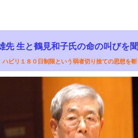
雄先 生と鶴見和子氏の命の叫びを
リ ハビリ１８０日制限という弱者切り捨ての思想を斬