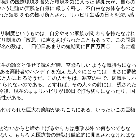
場所の医療環境を含めた環境を気に入った 鶴見氏が、自らの
いう理論の実践を自身に 厳しく科し、不自由なお体をものと
 ばれた短歌 を心の拠り所とされ、リハビリ生活の日々を深い感
リ制度というものは、自分やその家族が関 わりを持たなけれ
ビリ制度の「改悪」に声をあげられたこともあって、この問題
署名の数は、「四〇日あまりの短期間に四四万四〇二二名に達
先生の論文と併せて読んだ時、空恐ろしい ような気持ちになっ
ある高齢者やハンディ を抱え た人々にとっては、まさに夢物
二万人に上 るそうだ。この人たちは、寒空の中で、病気やリハ
け られないのである。とすれば、その人々の前には、残された
今後、現在のままリハビリが180日で打ち切りになったり、国
能性がある。
名付けられた巨大な廃墟があちこちにある。いったいこの巨額
がないからと締め上げるやり方は悪政以外 の何ものでもな
ない。もちろ ん医療費の無駄は徹底的に見直されなければな