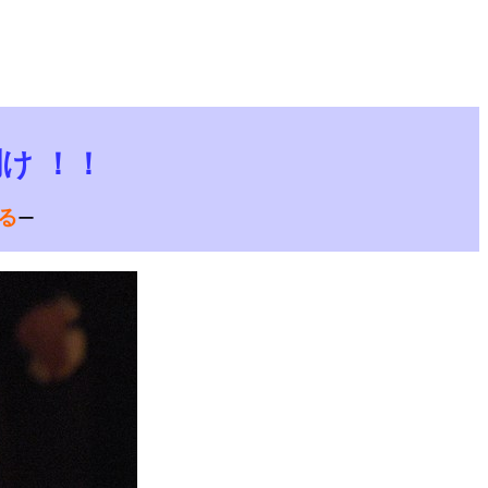
聞け
！！
る
ー