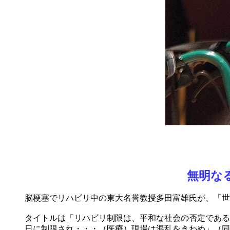
無明な
脳梗塞でリハビリ中の東大名誉教授多田富雄氏が、「世界
タイトルは「リハビリ制限は、平和な社会の否定である
日に制限され・・・（医療）現場は混乱をきわめ」（同