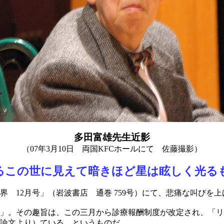
多田富雄先生近影
（07年3月10日 両国KFCホールにて 佐藤撮影）
るこの世に見えて暗きほど星は眩しく光る
 12月号」（岩波書店 通巻 759号）にて、悲痛な叫びを
」。その趣旨は、この三月から診療報酬制度が改定され、「リ
論文より）ている、というものだ。