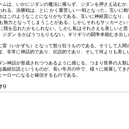
ームは、いかにジダンの魔法に罹らず、ジダンを押さえ込むか
われる。
決勝戦は、とに かく重苦しい一戦となった。互いに相
合はこのようなことになりがちである。互いに神経質になり、 
力も無力となってしまうことがある。しかしそれもサッカーとい
に我を忘れたかもしれない。しかし私はそれさえも美しいと思
。ジダン をかばうつもりもない。ギリギリの闘争本能むき出し
に雷（いかずち）となって怒り狂うものである。そうして人間の
ば、非常に神話的であり、伝説的であり、そして何よりも美し
ダン神話が形成されつつあるように感じる。つまり世界の人類は
は義経伝説というものが、長い年月の中で、様々に発展してきた
ヒーローになると確信するものである。
けり