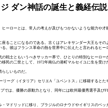
ジ ダン神話の誕生と義経伝説
。ヒーローとは、常人の考えが及びもつかないような能力や才能
に座ることになるのである。古くはアレキサンダー大王もそのよ
いる。彼はフランス革命の熱を世界中に伝えたと言われるヒー
代の戦士ともいうべきサッカー界で、ひとりの特別なヒーローが
移民の二世として、1972年南仏の港町マルセイユに生を受け
晴らしいものだ。
ッカーリーグ（イタリア）セリエA「ユベントス」に移籍するとた
ドカップでは、優勝の原動力となり、同年には欧州最優秀選手及びF
リアル・マドリッドに移り、ブラジルのロナウドやイギリスのベッ