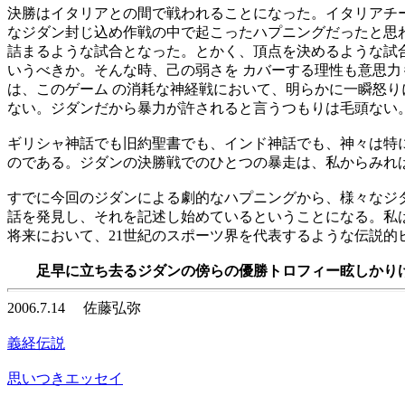
決勝はイタリアとの間で戦われることになった。イタリアチ
なジダン封じ込め作戦の中で起こったハプニングだったと思
詰まるような試合となった。とかく、頂点を決めるような試
いうべきか。そんな時、己の弱さを カバーする理性も意思
は、このゲーム の消耗な神経戦において、明らかに一瞬怒り
ない。ジダンだから暴力が許されると言うつもりは毛頭ない
ギリシャ神話でも旧約聖書でも、インド神話でも、神々は特
のである。ジダンの決勝戦でのひとつの暴走は、私からみれ
すでに今回のジダンによる劇的なハプニングから、様々なジ
話を発見し、それを記述し始めているということになる。私
将来において、21世紀のスポーツ界を代表するような伝説的
足早に立ち去るジダンの傍らの優勝トロフィー眩しかり
2006.7.14 佐藤弘弥
義経伝説
思いつきエッセイ