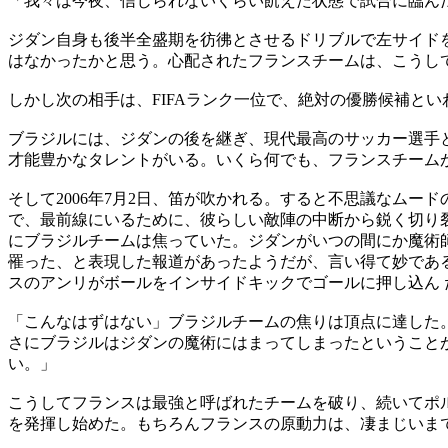
「我々は今夜、信じられないくらい飢えた状態で試合に臨ん
ジダン自身も後半全盛期を彷彿とさせるドリブルで左サイド
はなかったかと思う。心配されたフランスチームは、こうし
しかし次の相手は、FIFAランク一位で、絶対の優勝候補と
ブラジルには、ジダンの後を継ぎ、現代最高のサッカー選手
才能豊かなタレントがいる。いくら何でも、フランスチーム
そして2006年7月2日、笛が吹かれる。すると不思議なム
で、最前線にいるために、彼らしい敵陣の中断から鋭く切り
にブラジルチームは焦っていた。ジダンがいつの間にか魔術
罹った、と表現した報道があったようだが、言い得て妙であ
スのアンリがボールをインサイドキックでゴールに押し込ん 
「こんなはずはない」ブラジルチームの焦りは頂点に達した
さにブラジルはジダンの魔術にはまってしまったということ
い。」
こうしてフランスは最強と呼ばれたチームを破り、続いてポル
を発揮し始めた。もちろんフランスの原動力は、凄まじいま