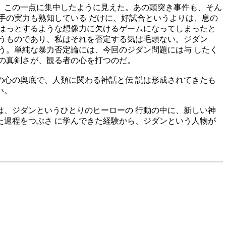
、この一点に集中したように見えた。
あの頭突き事件も、そん
手の実力も熟知している だけに、好試合というよりは、息の
はっとするような想像力に欠けるゲームになってしまったと
うものであり、私はそれを否定する気は毛頭ない。ジダン
う。単純な暴力否定論には、今回のジダン問題には与 したく
の真剣さが、観る者の心を打つのだ。
心の奥底で、人類に関わる神話と伝 説は形成されてきたも
い。
、ジダンというひとりのヒーローの 行動の中に、新しい神
過程をつぶさ に学んできた経験から、ジダンという人物が