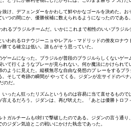
だ。どうにか勝利を物にしたからには、このまま勝ちつづけた
を抜け、デフェンダーをかわして鮮やかなゴールを決めた。おそ
ていつの間にか、優勝候補に数えられるようになったのである
いわれるブラジルチームだ。いかにこれまで相性のいいブラジル
といわれるロナウジーニョやレアル・マドリッドの僚友ロナウド
が勝てる確立は低い。誰もがそう思っていた。
ードのゲームになった。ブラジルが普段のブラジルらしくないゲー
裂いて行くようなプレーが見られない。何か魔法にかけられてい
師のように見えた。縦横無尽な自由な発想のプ レーをするブラ
る。そして奇跡の瞬間が やってくる。ジダンが左サイドのペナ
だのだ。
。いったん狂ったリズムというものは容易に当て直せるものでは
が言えるだろう。ジダンは、再び吠えた。「あとは優勝トロフィ
トガルチームも0対1で撃破したのである。ジダンの言う通り
でのジダン気迫とこの戦いにかけた執念であった。