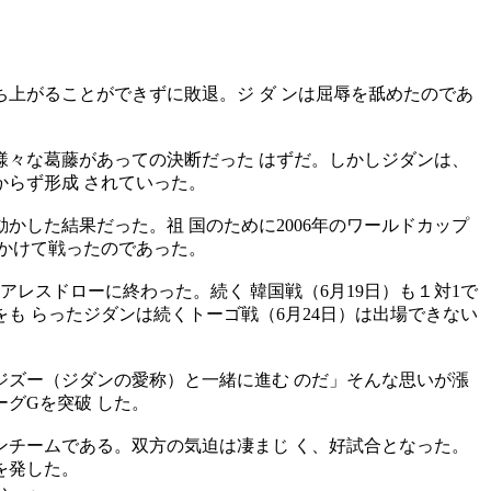
ち上がることができずに敗退。ジ ダ ンは屈辱を舐めたのであ
様々な葛藤があっての決断だった はずだ。しかしジダンは、
らず形成 されていった。
かした結果だった。祖 国のために2006年のワールドカップ
にかけて戦ったのであった。
レスドローに終わった。続く 韓国戦（6月19日）も１対1で
 らったジダンは続くトーゴ戦（6月24日）は出場できない
ズー（ジダンの愛称）と一緒に進む のだ」そんな思いが漲
グGを突破 した。
チームである。双方の気迫は凄まじ く、好試合となった。
を発した。