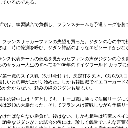
しているのである。
ップでは、練習試合で負傷し、フランスチームも予選リーグを勝
し、フランスサッカーファンの失望を買った。ジダンの心の中で
方は、時に憶測を呼び、ジダン神話のようなエピソードが少なか
ランス代表チームの低迷を見かねたファンの声がジダンの心を動
のサッカー人生のすべてを2006年のドイツワールド カップ
一戦のスイス戦（6月14日）は、決定打を欠き、0対0のスコア
しいとの声が上がり始めた。しかも韓国戦でイエローカードをも
るか分からない。頼みの綱のジダンも居 ない。
選手の背中には「何としても、トーゴ戦に勝って決勝リーグにジ
は2対0の大勝だった。そしてフランスは苦戦しながら予選リー
なければならない勝負だ。後はない。しかも相手は強豪スペイン
。訥弁なジダンがこの試合の後には、珍しく饒舌でこんな言葉