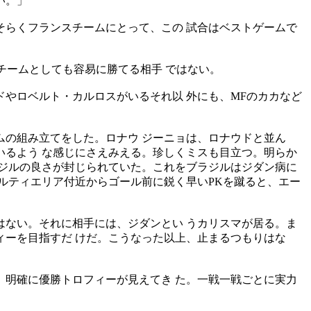
い。」
らくフランスチームにとって、この 試合はベストゲームで
。
チームとしても容易に勝てる相手 ではない。
やロベルト・カルロスがいるそれ以 外にも、MFのカカなど
ムの組み立てをした。ロナウ ジーニョは、ロナウドと並ん
るよう な感じにさえみえる。珍しくミスも目立つ。明らか
ジルの良さが封じられていた。これをブラジルはジダン病に
ルティエリア付近からゴール前に鋭く早いPKを蹴ると、エー
ない。それに相手には、ジダンとい うカリスマが居る。ま
ーを目指すだ けだ。こうなった以上、止まるつもりはな
、明確に優勝トロフィーが見えてき た。一戦一戦ごとに実力