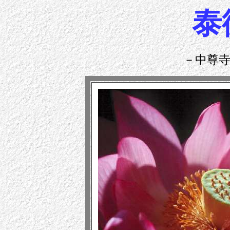
泰
－中尊寺