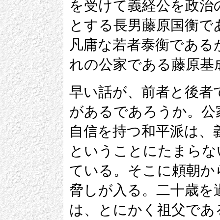
を受けて義経公を政治
とする長男藤原国衡で
凡庸な若者泰衡である
れの公家である藤原基
早い話が、前者と後者
があるであろうか。公
自信を持つ和平派は、
ということにたまらな
ている。そこに頼朝か
脅しが入る。二十歳を
は、とにかく祖父であ