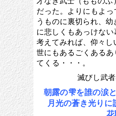
才なき武士（もものふ
だった。よりにもよっ
うものに裏切られ、幼
に悲しくもあっけない
考えてみれば、仰々し
世にもあるごくあるあ
てくる・・・。
滅びし武者
朝露の雫を誰の涙
月光の蒼き光りに
花