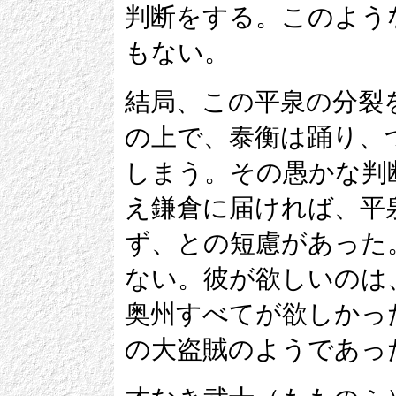
判断をする。このよう
もない。
結局、この平泉の分裂
の上で、泰衡は踊り、
しまう。その愚かな判
え鎌倉に届ければ、平
ず、との短慮があった
ない。彼が欲しいのは
奥州すべてが欲しかっ
の大盗賊のようであっ