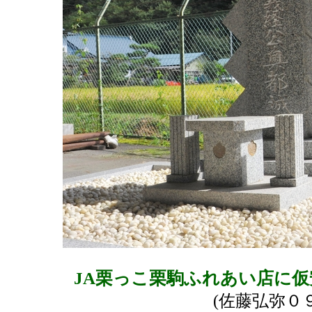
JA栗っこ栗駒ふれあい店に
(佐藤弘弥０