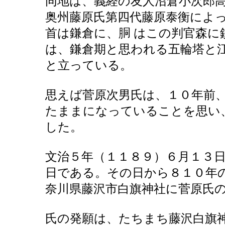
同地は、義経の友人沼倉小次郎
奥州藤原氏第四代藤原泰衡によ
首は鎌倉に、胴 はこの判官森
は、鎌倉期と思われる五輪塔と
と立っている。
思えば菅原次男氏は、１０年前
たままになっていることを思い
した。
文治５年（１１８９）６月１３
日である。その日から８１０年
奈川県藤沢市白旗神社に菅原氏
氏の発願は、たちまち藤沢白旗