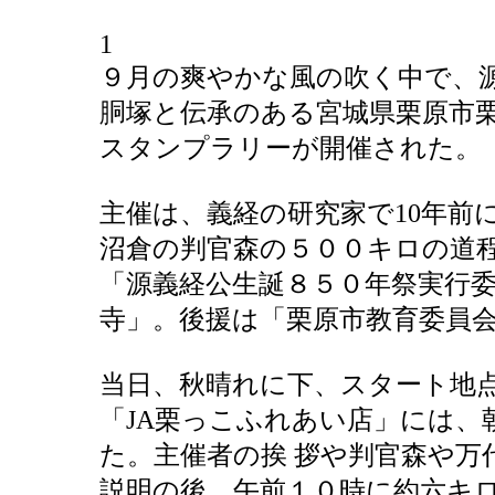
1
９月の爽やかな風の吹く中で、源
胴塚と伝承のある宮城県栗原市
スタンプラリーが開催された。
主催は、義経の研究家で10年前
沼倉の判官森の５００キロの道
「源義経公生誕８５０年祭実行
寺」。後援は「栗原市教育委員会
当日、秋晴れに下、スタート地
「JA栗っこふれあい店」には、
た。主催者の挨 拶や判官森や
説明の後、午前１０時に約六キ