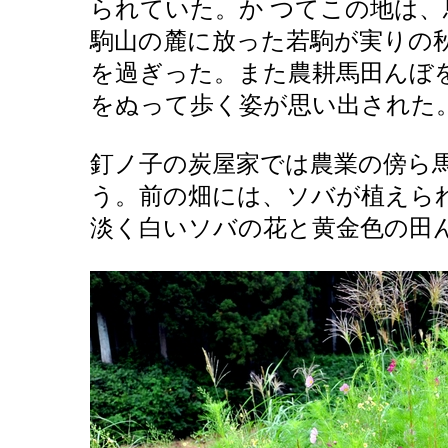
られていた。か つてこの地は
駒山の麓に放った若駒が実りの
を過ぎった。また農耕馬田んぼ
をぬって歩く姿が思い出された
釘ノ子の炭屋家では農業の傍ら
う。前の畑には、ソバが植えら
淡く白いソバの花と黄金色の田