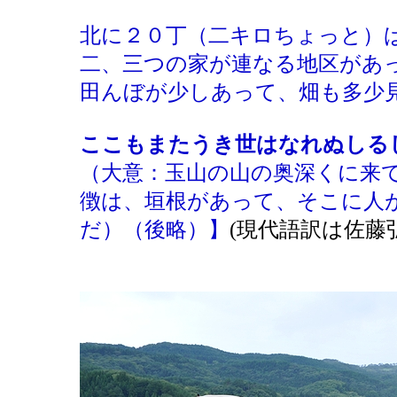
北に２０丁（二キロちょっと）
二、三つの家が連なる地区があ
田んぼが少しあって、畑も多少
ここもまたうき世はなれぬしる
（大意：玉山の山の奥深くに来
徴は、垣根があって、そこに人
だ）（後略）】
(現代語訳は佐藤