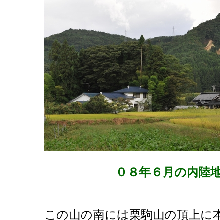
０８年６月の内陸
この山の南には栗駒山の頂上に