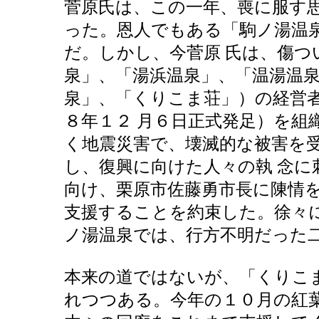
菅原氏は、この一年、喪に服す
った。恩人でもある「駒ノ湯温
だ。しかし、今菅原 氏は、傷つ
泉」、「湯浜温泉」、「温湯温
泉」、「くりこま荘」）の経営者
８年１２ 月６日正式発足）を組
く地震災害で、壊滅的な被害を
し、復興に向けた人々の執 念に
向け、栗原市佐藤勇市長に陳情
支援することを約束した。徐々
ノ湯温泉では、行方不明だった二
本来の道ではないが、「くりこ
れつつある。今年の１０月の紅