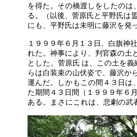
を得た。その橋渡しをしたのは
る。（以後、菅原氏と平野氏は
にも、平野氏は未明に藤沢を発
１９９９年６月１３日、白旗神
れた。神事により、判官森の土
とした。菅原氏 は、この土を
らは白装束の山伏姿で、藤沢か
運んだ。しかもこの間４３日は
た期間４３日間（１９９９年６
ある。まさにこれは、悲劇の武