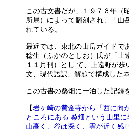
この古文書だが、１９７６年（
所属）によって翻刻され、「山
れている。
最近では、東北の山岳ガイドで
稔生（ふかのとしお）氏が「上
１１月刊）とし て、上遠野が歩
文、現代語訳、解題で構成した
この古書の桑畑に一泊した記録
【
岩ヶ崎の黄金寺から「西に向
ところにある 桑畑という山里
山高く、谷は深く、雲が近く感