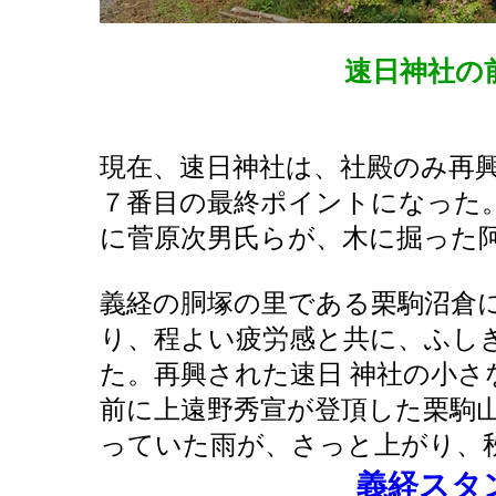
速日神社の
現在、速日神社は、社殿のみ再
７番目の最終ポイントになった
に菅原次男氏らが、木に掘った
義経の胴塚の里である栗駒沼倉
り、程よい疲労感と共に、ふし
た。再興された速日 神社の小
前に上遠野秀宣が登頂した栗駒
っていた雨が、さっと上がり、
義経スタ