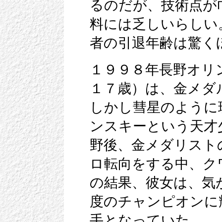
るのだが、技術点が
料には乏しいらしい
者の引退年齢は驚く
１９９８年長野オリ
１７歳）は、金メダ
しかし彗星のように
ンスキーという天才
野後、金メダリスト
ロ転向をする中、ク
の結果、彼女は、気
度のチャンピオンに
手となっていた。