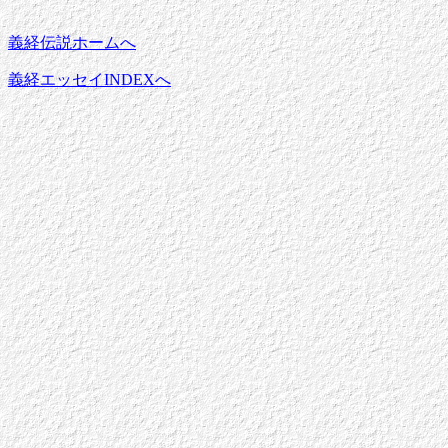
義経伝説ホームへ
義経エッセイINDEXへ