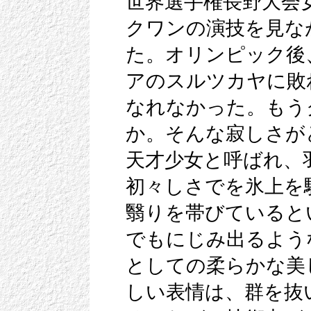
世界選手権長野大会
クワンの演技を見な
た。オリンピック後
アのスルツカヤに敗
なれなかった。もう
か。そんな寂しさが
天才少女と呼ばれ、
初々しさでを氷上を
翳りを帯びていると
でもにじみ出るよう
としての柔らかな美
しい表情は、群を抜