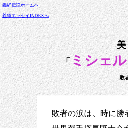
義経伝説ホームへ
義経エッセイINDEXへ
美
ミシェル
「
敗
－
敗者の涙は、時に勝