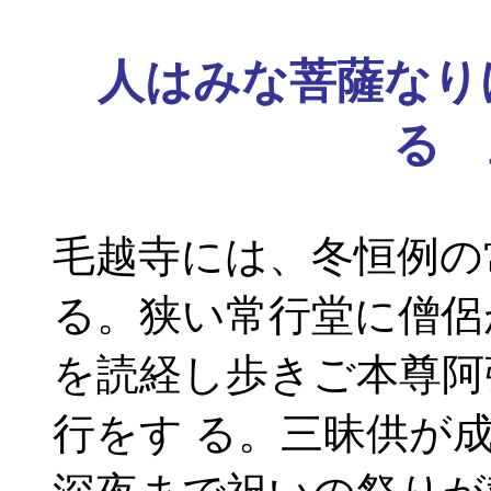
人はみな菩薩なり
るゝ
毛越寺には、冬恒例の
る。狭い常行堂に僧侶
を読経し歩きご本尊阿
行をす る。三昧供が