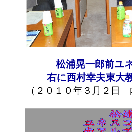
松浦晃一郎前ユ
右に西村幸夫東大
（２０１０年３月２日 