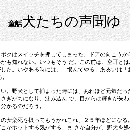
犬たちの声聞ゆ
童話
もボクはスイッチを押してしまった。ドアの向こうか
かも知れない。いつもそう だ。この前は、空耳と
がした。いやある時には、「恨んでやる」あるいは「
る。
しい。野犬として捕まった時には、あれほど元気だっ
さぎがちになり、沈み込ん で、目からは輝きが失
を分かるのだろう。
ちの安楽死を扱ってもうかれこれ、２５年ほどになる
こかホットする気がする。ま さか自分が、野犬を