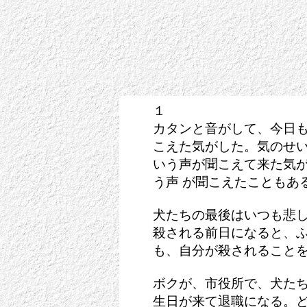
１
カタンと音がして、今日
こえた気がした。気のせい
いう声が聞こえて来た気
う声 が聞こえたこともあ
犬たちの最後はいつも悲
殺される前日になると、ふ
も、自分が殺されること
ボクが、市役所で、犬た
生日が来て退職になる。ど