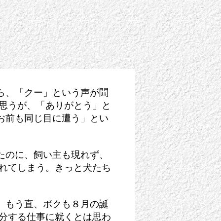
ら、「クー」という声が聞
は思うが、「ありがとう」と
お前も同じ目に遭う」とい
たのに、飼い主も現れず、
われてしまう。きっと犬たち
。もう直、ボクも８月の誕
処分する仕事に就くとは思わ