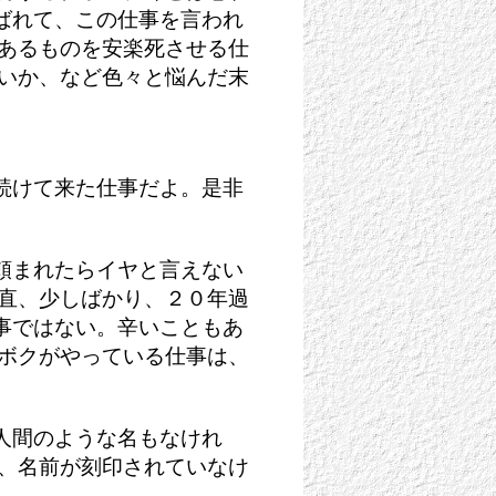
ばれて、この仕事を言われ
命あるものを安楽死させる仕
ないか、など色々と悩んだ末
続けて来た仕事だよ。是非
頼まれたらイヤと言えない
正直、少しばかり、２０年過
事ではない。辛いこともあ
しボクがやっている仕事は、
人間のような名もなけれ
が、名前が刻印されていなけ