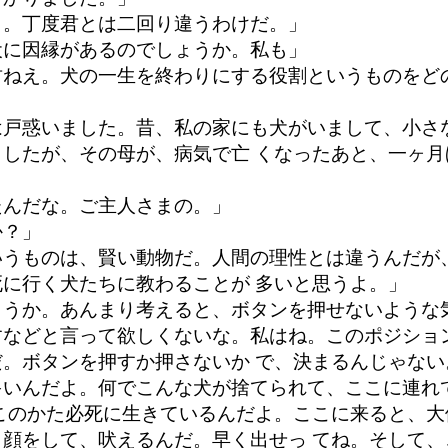
さ。丁度君とは二回り違うわけだ。」
犬に因縁があるのでしょうか。私も」
君ねえ。犬の一生を終わりにする役割というものをど
は戸惑いました。昔、私の家にも犬がいまして、小さ
したが、その母が、病気で亡 くなったあと、一ヶ
たんだな。ご主人さまの。」
か？」
いうものは、賢い動物だ。人間の理性とは違うんだが
に行く犬たちに教わることが 多いと思うよ。」
ょうか。あんまり考えると、ボタンを押せないような
すなどと言って欲しくないな。私はね。このポジショ
。ボタンを押すか押さないか で、決まるんじゃな
多いんだよ。何でこんな犬が捨てられて、ここに連れ
このかた必死に生きているんだよ。ここに来ると、
顔をして、吠えるんだ。早く出せっ てね。そして