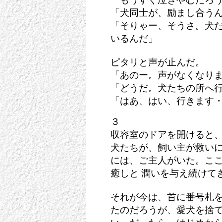
「犬同士が、励まし合う
「そりゃー、そうさ。犬
いるんだ」
ピタリと声が止んだ。
「あのー。声がなくなり
「どうだ。犬たちの所へ
「はあ、はい、行きます
３
収容室のドアを開けると
犬たちが、飼い主が救いに
には、ご主人がいた。こ
癒しと 潤いを与え続けて
それが今は、首に番号札
たのだろうが、愛犬を捨て