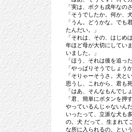
「実は、ボクも戌年なの
「そうでしたか。何か、
「うん。どうかな。でも
たんだい。」
「それは、その、はじめ
年ほど母が大切にしていま
いました。」
「ほう、それは後を追っ
「やっぱりそうでしょう
「そりゃーそうさ。犬と
思うし、これから、君も死
「はあ、そんなもんでし
「君、簡単にボタンを押
やっているんじゃないんだ
いったって、立派な犬も
の。犬 だって、生まれて
な所に入られるの。という