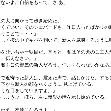
ないよ。自信をもって、さ あ」
人の犬に向かって歩き始めた。
なくていい。そのシェパードも、昨日入ったばかりの
いうことで・・・」
激しく檻の中でキバを剥いて、新人を威嚇するように
腰をひいちゃー駄目だ。堂々と、君はその犬のご主人
を、伝えなさい。」
。君もこの部屋の新人だろう。仲よくなれないかなあ
まで近寄った新人は、震えた声で、話しかけた。する
下から新人の顔を覗くように 見上げている。
ような目をしていますよ。」
いじょうぶ。ほら、君に親愛の情を示し始めている。
・ねえ。友達になろうよ。」