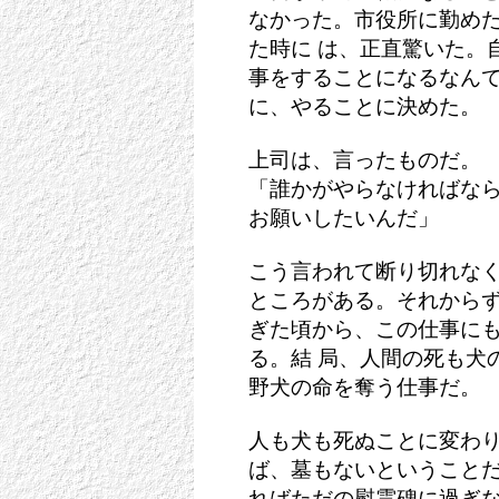
なかった。市役所に勤め
た時に は、正直驚いた。
事をすることになるなんて
に、やることに決めた。
上司は、言ったものだ。
「誰かがやらなければな
お願いしたいんだ」
こう言われて断り切れな
ところがある。それからず
ぎた頃から、この仕事に
る。結 局、人間の死も犬
野犬の命を奪う仕事だ。
人も犬も死ぬことに変わ
ば、墓もないということだ
ればただの慰霊碑に過ぎ