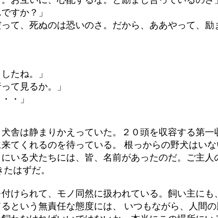
んですか？」
だって、死ぬのは恐いのさ。だから、ああやって、励
ましたね。」
行って見るか。」
・・・」
、犬舎は静まりかえっていた。２０頭を収容する第一
来てくれるのを待っている。 根っからの野犬はい
こにいる犬たちには、皆、名前があったのだ。ご主人
きたはずだ。
を付けられて、モノ同然に扱われている。飼い主にも
るという無責任な態度には、 いつもながら、人間