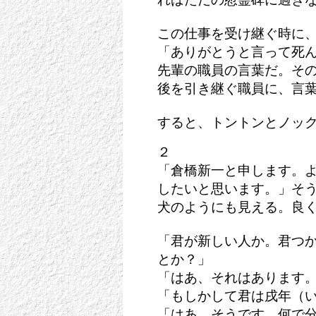
この仕事を受け継ぐ時に
「ありがとうと言って死
先輩の職員の言葉だ。そ
後を引き継ぐ職員に、言葉
すると、トントンとノッ
２
「倉橋新一と申します。
したいと思います。」そう
犬のようにも見える。良
「君が新しい人か。君つ
とか？」
「はあ、それはあります
「もしかして君は戌年（
「はあ、そうです。何で