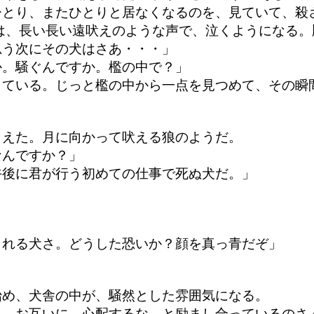
ひとり、またひとりと居なくなるのを、見ていて、殺
は、長い長い遠吠えのような声で、泣くようになる
思う次にその犬はさあ・・・」
か。騒ぐんですか。檻の中で？」
している。じっと檻の中から一点を見つめて、その瞬
こえた。月に向かって吠える狼のようだ。
なんですか？」
午後に君が行う初めての仕事で死ぬ犬だ。」
。
」
される犬さ。どうした恐いか？顔を真っ青だぞ」
始め、犬舎の中が、騒然とした雰囲気になる。
う。お互いに、心配するな。と励まし合っているのさ