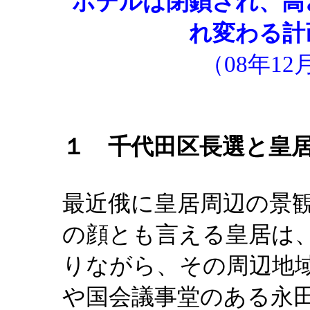
ホテルは閉鎖され、高
れ変わる計
（08年1
１ 千代田区長選と皇
最近俄に皇居周辺の景
の顔とも言える皇居は
りながら、その周辺地
や国会議事堂のある永