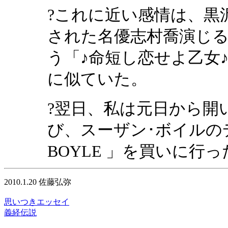
?これに近い感情は、黒
された名優志村喬演じ
う「♪命短し恋せよ乙女
に似ていた。
?翌日、私は元日から開
び、スーザン･ボイルの
BOYLE 」を買いに行っ
2010.1.20 佐藤弘弥
思いつきエッセイ
義経伝説