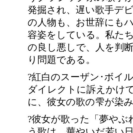
発掘され、遅い歌手デビ
の人物も、お世辞にも
容姿をしている。私た
の良し悪しで、人を判断
り問題である。
?紅白のスーザン･ボイ
ダイレクトに訴えかけ
に、彼女の歌の雫が染み
?彼女が歌った「夢やぶれて(I 
う歌は、華やいだ若い