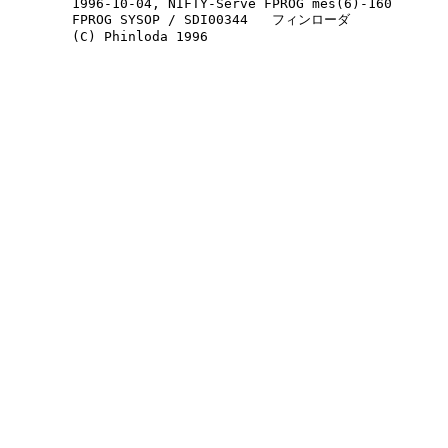
        1996-10-04, NIFTY-Serve FPROG mes(6)-160

        FPROG SYSOP / SDI00344   フィンローダ
