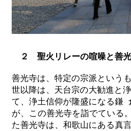
２ 聖火リレーの喧噪と善光
善光寺は、特定の宗派という
世以降は、天台宗の大勧進と
て、浄土信仰が隆盛になる鎌 
が、この善光寺を詣でている
た善光寺は、和歌山にある真言