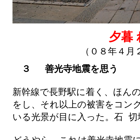
夕暮
（０８年４月２
３ 善光寺地震を思う
新幹線で長野駅に着く、ほん
をし、それ以上の被害をコン
いる光景が目に入った。石 切