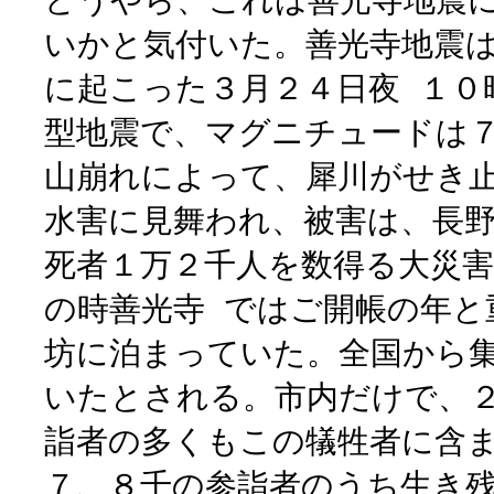
どうやら、これは善光寺地震
いかと気付いた。善光寺地震
に起こった３月２４日夜 １０
型地震で、マグニチュードは
山崩れによって、犀川がせき止
水害に見舞われ、被害は、長
死者１万２千人を数得る大災
の時善光寺 ではご開帳の年と
坊に泊まっていた。全国から
いたとされる。市内だけで、
詣者の多くもこの犠牲者に含
７、８千の参詣者のうち生き