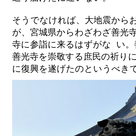
そうでなければ、大地震から
が、宮城県からわざわざ善光
寺に参詣に来るはずがな い。
善光寺を崇敬する庶民の祈り
に復興を遂げたのというべき