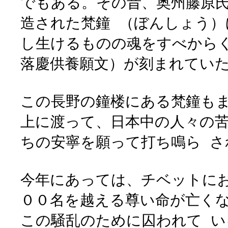
でもある。その昔、奥州藤原
造された梵鐘 （ぼんしょう
し生けるものの魂をすべから
落慶供養願文）が刻まれてい
この長野の鐘楼にある梵鐘も
上に渡って、日本中の人々の
ちの安寧を願って打ち鳴ら 
今年にあっては、チベットに
００名を越える尊い命が亡く
この騒乱のために囚われて 