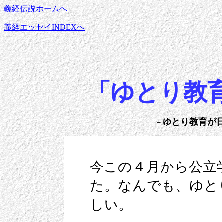
義経伝説ホームへ
義経エッセイINDEXへ
「ゆとり教
ゆとり教育が
－
今この４月から公立
た。なんでも、ゆと
しい。