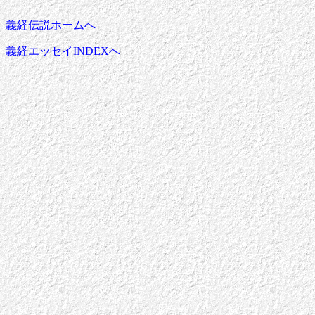
義経伝説ホームへ
義経エッセイINDEXへ