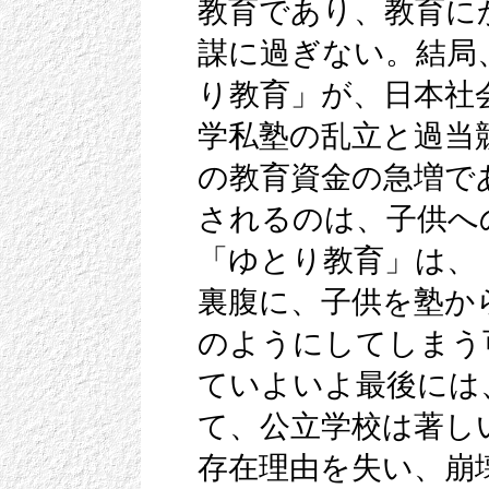
教育であり、教育に
謀に過ぎない。結局
り教育」が、日本社
学私塾の乱立と過当
の教育資金の急増で
されるのは、子供へ
「ゆとり教育」は、
裏腹に、子供を塾か
のようにしてしまう
ていよいよ最後には
て、公立学校は著し
存在理由を失い、崩