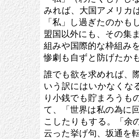
みれば、大国アメリカ
「私」し過ぎたのかも
盟国以外にも、その集
組みや国際的な枠組み
惨劇も自ずと防げたか
誰でも欲を求めれば、
いう訳にはいかなくな
り小銭でも貯まろうも
て、「世界は私の為に
こしたりもする。「余
云った挙げ句、坂通を