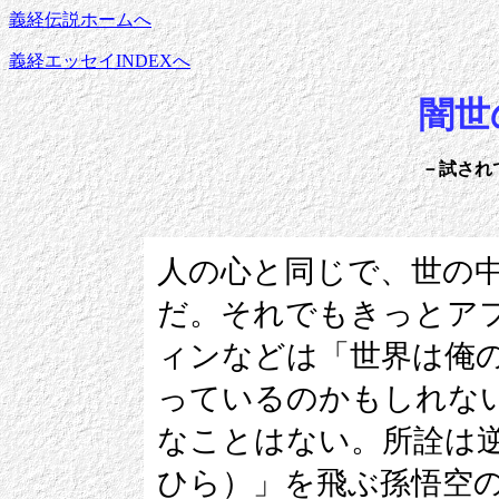
義経伝説ホームへ
義経エッセイINDEXへ
闇世
－試され
人の心と同じで、世の
だ。それでもきっとア
ィンなどは「世界は俺
っているのかもしれな
なことはない。所詮は
ひら）」を飛ぶ孫悟空