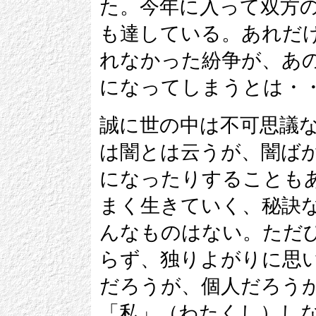
た。今年に入って双方
も達している。あれだ
れなかった紛争が、あ
になってしまうとは・
誠に世の中は不可思議
は闇とは云うが、闇ば
になったりすることも
まく生きていく、秘訣
んなものはない。ただ
らず、独りよがりに思
だろうが、個人だろう
「私」（わたくし）し