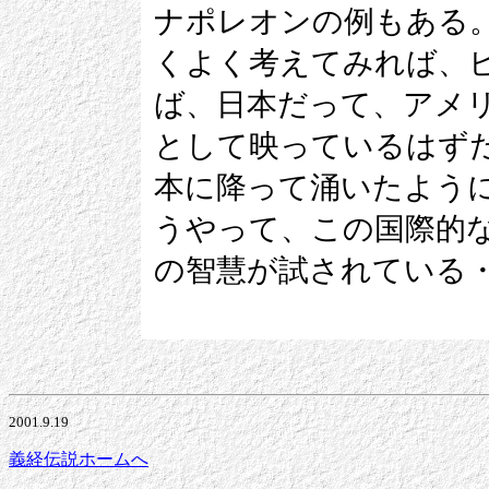
ナポレオンの例もある
くよく考えてみれば、
ば、日本だって、アメ
として映っているはず
本に降って涌いたよう
うやって、この国際的
の智慧が試されている
2001.9.19
義経伝説ホームへ