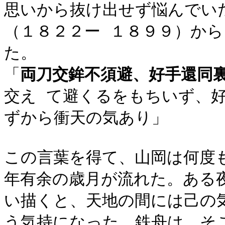
思いから抜け出せず悩んでい
（１８２２ー １８９９）か
た。
「
両刀交鉾不須避、好手還同
交え て避くるをもちいず、
ずから衝天の気あり」
この言葉を得て、山岡は何度
年有余の歳月が流れた。ある
い描くと、天地の間には己の
う気持になった。鉄舟は、そ