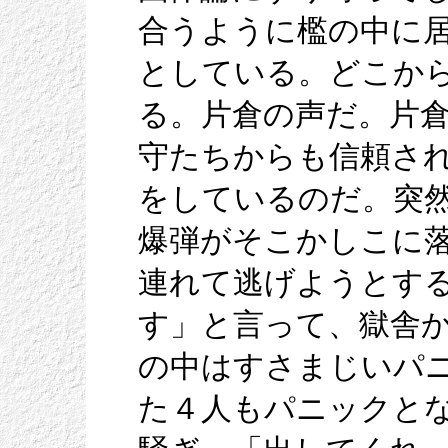
合うように檻の中に
としている。どこか
る。片倉の声だ。片
守たちからも信頼さ
をしているのだ。突
爆弾がそこかしこに
連れて逃げようとす
す」と言って、獄舎
の中はすさまじいパ
た４人もパニックと