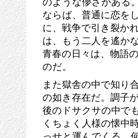
のような儚さがある
ならば、普通に恋を
に、戦争で引き裂か
は、もう二人を遙か
青春の日々は、物語
のだ。
また獄舎の中で知り
の如き存在だ。調子
後のドサクサの中で
くちょく人様の懐中
っせと運んでくる。