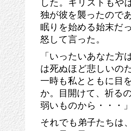
した。キリストもや
独が彼を襲ったので
眠りを始める始末だ
怒して言った。
「いったいあなた方
は死ぬほど悲しいの
一時も私とともに目
か。目開けて、祈る
弱いものから・・・
それでも弟子たちは