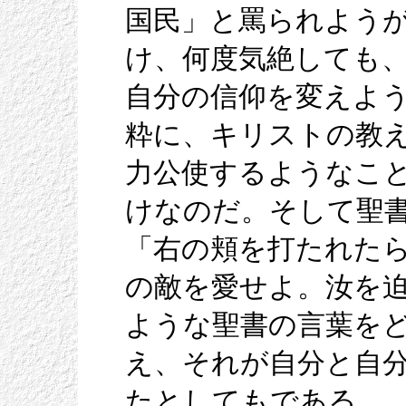
国民」と罵られよう
け、何度気絶しても
自分の信仰を変えよ
粋に、キリストの教
力公使するようなこ
けなのだ。そして聖
「右の頬を打たれた
の敵を愛せよ。汝を
ような聖書の言葉を
え、それが自分と自
たとしてもである。