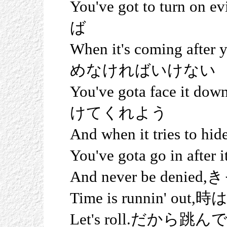
You've got to tur
ば
When it's coming
めなければいけない
You've gota face
けてくれよう
And when it tries
You've gota go in
And never be d
Time is runnin' o
Let's roll.だから