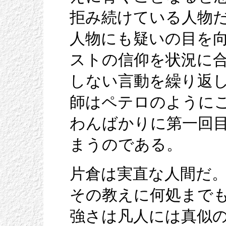
拒み続けている人物
人物にも疑いの目を
ストの信仰を状況に
しない言動を繰り返
師はペテロのように
わんばかりに第一回
まうのである。
片倉は実直な人間だ
その教えに何処まで
強さは凡人には真似