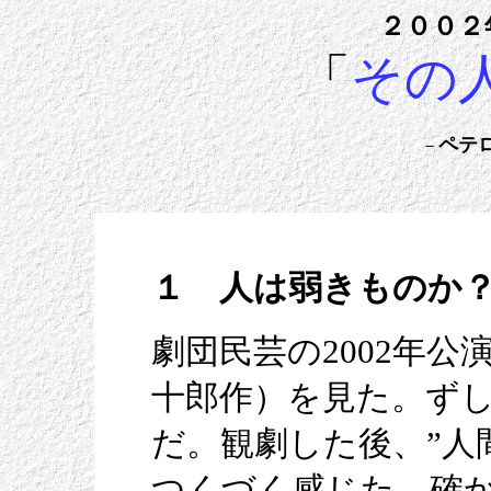
２００２
「
その
ペテ
－
１ 人は弱きものか
劇団民芸の2002年
十郎作）を見た。ず
だ。観劇した後、”人
つくづく感じた。確