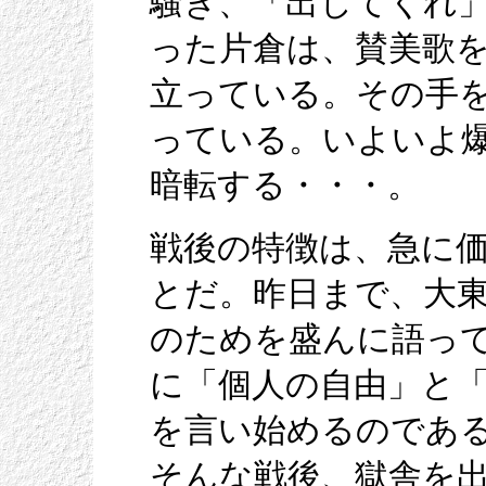
騒ぎ、「出してくれ
った片倉は、賛美歌
立っている。その手
っている。いよいよ
暗転する・・・。
戦後の特徴は、急に
とだ。昨日まで、大
のためを盛んに語っ
に「個人の自由」と
を言い始めるのであ
そんな戦後、獄舎を