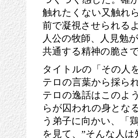
触れたくない又触れ
前で凝視させられる
人公の牧師、人見勉
共通する精神の脆さ
タイトルの「その人
テロの言葉から採ら
テロの逸話はこのよ
らが囚われの身とな
う弟子に向かい、「
を見て、”そんな人は