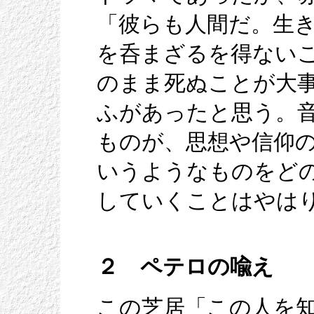
「彼らも人間だ。生
を呑まざるを得ない
のまま死ぬことが大
ふがあったと思う。
ものが、思想や信仰
いうようなものをど
していくことはやは
２ ペテロの喩え
この芝居「この人を