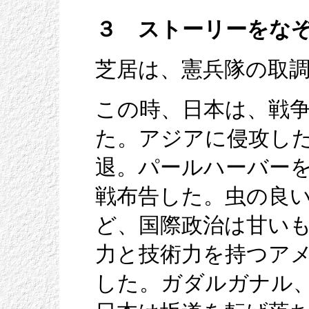
３ ストーリーをな
芝居は、憲兵隊の取
この時、日本は、戦
た。アジアに侵攻し
退。パールハーバー
戦布告した。虫の良
ど、国際政治は甘い
力と技術力を持つア
した。ガダルガナル