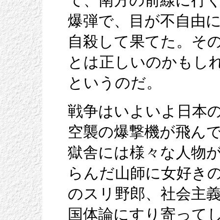
て、南方の前線に行
爆弾で、目が不自由
自殺して果てた。そ
とは正しいのかもし
というのだ。
戦争はいよいよ日本
空襲の爆撃機が飛ん
獄舎には様々な人物
らんだ山師に女好き
のスリ野郎、社会主
国体論にすり寄って