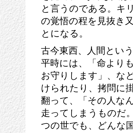
と言うのである。キ
の覚悟の程を見抜き
とになる。
古今東西、人間とい
平時には、「命より
お守りします」、な
けられたり、拷問に
翻って、「その人な
走ってしまうものだ
つの世でも、どんな