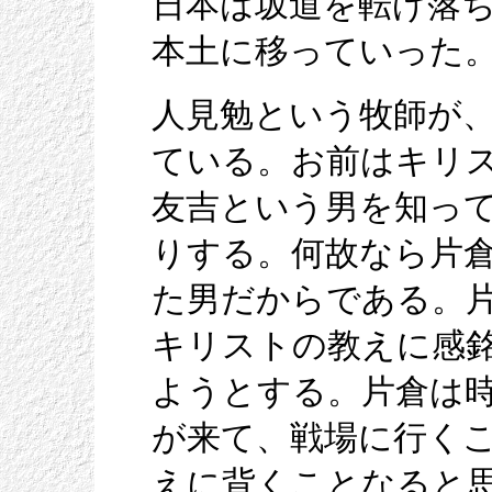
日本は坂道を転げ落
本土に移っていった
人見勉という牧師が
ている。お前はキリ
友吉という男を知っ
りする。何故なら片
た男だからである。
キリストの教えに感
ようとする。片倉は
が来て、戦場に行く
えに背くことなると