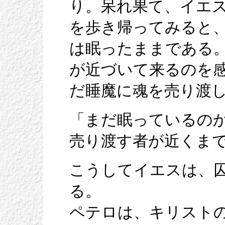
り。呆れ果て、イエ
を歩き帰ってみると
は眠ったままである
が近づいて来るのを
だ睡魔に魂を売り渡
「まだ眠っているの
売り渡す者が近くま
こうしてイエスは、
る。
ペテロは、キリスト