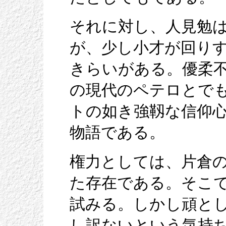
それに対し、人見勉
が、少し小才が回り
きらいがある。優柔
の現代のペテロとで
トの如き強靱な信仰
物語である。
権力としては、片倉
た存在である。そこ
試みる。しかし頑と
し訳ないという気持