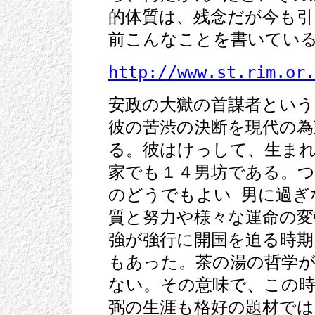
的体質は、残念だが今も
前こんなことを書いてい
http://www.st.rim.or.
安政の大獄の首謀者とい
彼の苦渋の決断を現代の為
る。彼はけっして、生ま
家でも１４男坊である。つ
のどうでもよい 男に過ぎ
質と努力や様々な運命の変
強が強行に開国を迫る時期
もあった。茶の湯の哲学
ない。その意味で、この
弼の生涯も格好の題材では