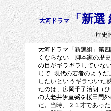
「新選
大河ドラマ
-歴史
大河ドラマ「新選組」第四
くならない。脚本家の歴
の目がギラギラしていな
じで 現代の若者のようだ
したいというギラついた
たのは、広岡千子治朗（ひ
の大老井伊直弼を桜田門外
だ。当時、２１才であった