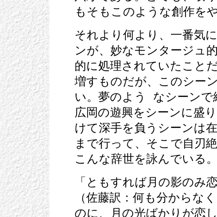
もそもこのような創作を
それより何より、一番気
ンが、妙なモンタージュ的
的に処理されていたこと
増すものだが、このシー
い。夢のよう なシーンで
広岡の遊興をシーンに盛
けて深手を負うシーンは在
まで行って、そこで自刃
こんな辞世を詠んでいる
「ともすれば月の影のみ
（佐藤訳：何も分からな
のに、月の光ばかりが恋し