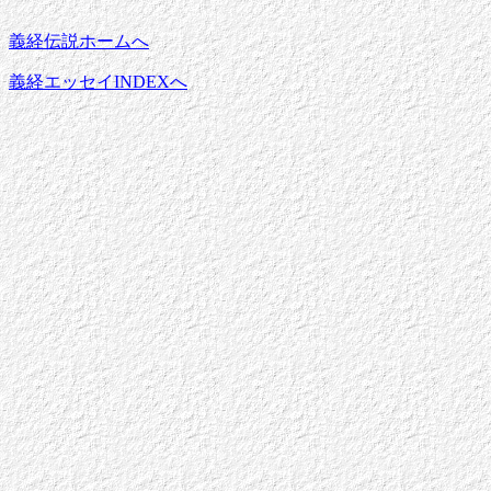
義経伝説ホームへ
義経エッセイINDEXへ