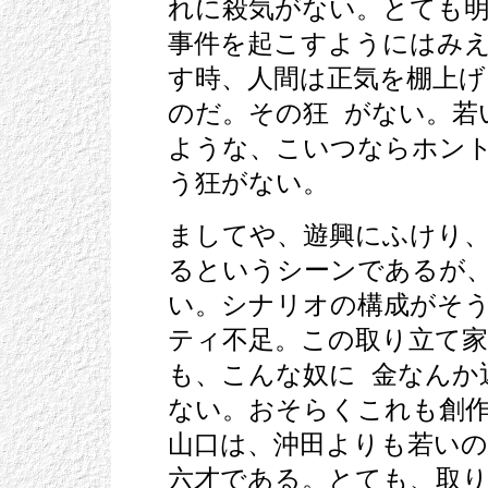
れに殺気がない。とても明
事件を起こすようにはみ
す時、人間は正気を棚上げ
のだ。その狂 がない。若
ような、こいつならホン
う狂がない。
ましてや、遊興にふけり
るというシーンであるが、
い。シナリオの構成がそ
ティ不足。この取り立て家
も、こんな奴に 金なんか
ない。おそらくこれも創
山口は、沖田よりも若いの
六才である。とても、取