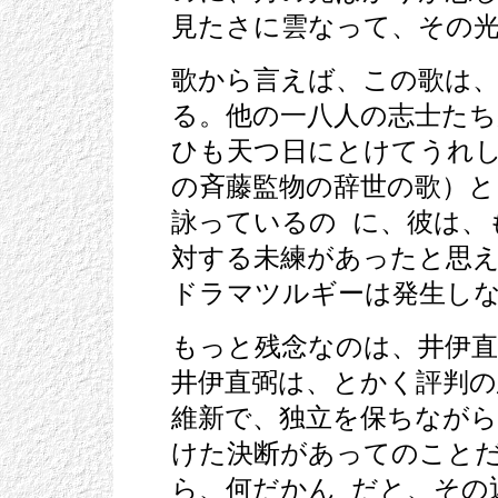
見たさに雲なって、その
歌から言えば、この歌は
る。他の一八人の志士たち
ひも天つ日にとけてうれ
の斉藤監物の辞世の歌）
詠っているの に、彼は、
対する未練があったと思
ドラマツルギーは発生し
もっと残念なのは、井伊
井伊直弼は、とかく評判の
維新で、独立を保ちなが
けた決断があってのこと
ら、何だかん だと、その