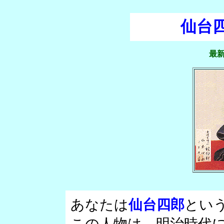
仙台
最
あなたは
仙台四郎
とい
この人物は、明治時代