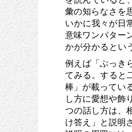
彙の知らなさを
いかに我々が日
意味ワンパター
かが分かるとい
例えば「ぶっき
てみる。すると
棒」が載ってい
し方に愛想や飾
つの話し方は、相
け答え」と説明