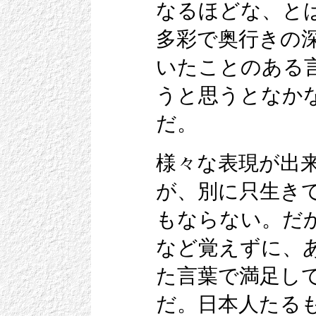
なるほどな、と
多彩で奥行きの
いたことのある
うと思うとなか
だ。
様々な表現が出
が、別に只生き
もならない。だ
など覚えずに、
た言葉で満足し
だ。日本人たる