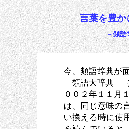
言葉を豊か
－類語
今、類語辞典が
「類語大辞典」
００２年１１月
は、同じ意味の
い換える時に使
を読んでいると