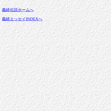
義経伝説ホームへ
義経エッセイINDEXへ