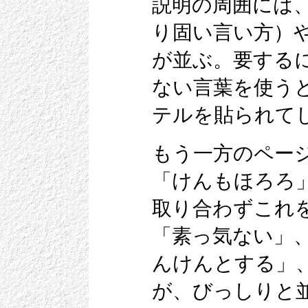
説明の周囲には
り固い言い方）
が並ぶ。要する
ない言葉を使う
テルを貼られて
もう一方のペー
「けんもほろろ
取り合わずこれ
「素っ気ない」
んけんとする」
が、びっしりと