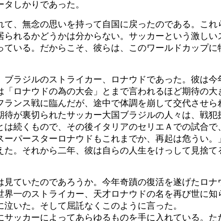
ータしかりであった。
れて、無念の思いを持って自国に戻ったのである。これ
居られるかどうかは分からない。サッカーという激しい
っている。だからこそ、彼らは、このワールドカップに
、ブラジルのストライカー、ロナウドであった。彼は今
は「ロナウドの為の大会」とまで言われるほど期待の大
フランス戦に臨んだが、途中で体調を崩して交代させら
期待が裏切られたサッカー大国ブラジルの人々は、戦犯
とは続くもので、その後イタリアのセリエＡでの試合で
スーパースターロナウドもこれまでか、再起は危うい。
えた。それから二年、彼は自らの人生をけっして見捨て
は見ていたのであろうか。今年奇蹟の復活を遂げたロナ
世界一のストライカー、天才ロナウドの名を再び世に知
に泣いた。そして屈託なくこのように言った。
にサッカーによってあらゆるものを手に入れている。た