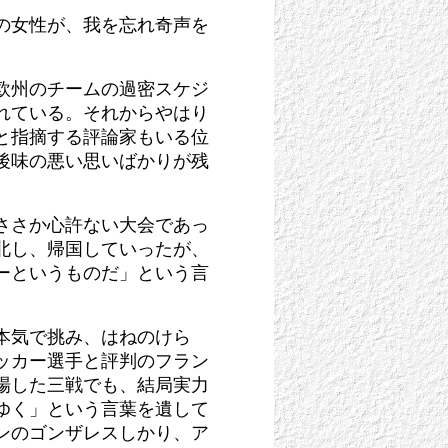
の女性が、我を忘れ奇声を
。
欧州のチームの過密スケジ
れている。それからやはり
と指摘する評論家もいる位
後味の悪い思いばかりが残
ささか心許ない大会であっ
北し、帰国していったが、
ーというものだ」という言
本気で挑み、はねのけら
ッカー選手と評判のフラン
場した三戦でも、結局実力
ゆく」という言葉を遺して
ンのゴンザレスしかり、ア