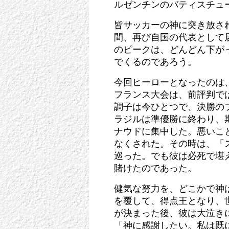
ルゼンチンのバティスチュ
皆サッカーの神に突き放さ
間、再び自国の代表として
のピークは、どんどん下が
でくるのであろう。
今回ヒーローとなったのは
フランス大会は、前評判で
調子は今ひとつで、決勝の
ラジルは準優勝に終わり、
ナウドに集中した。悪いこ
なくされた。その時は、「
巡った。でも彼は必死で堪
賭けたのであった。
健気な努力を、どこかで神
を覆して、得点王となり、
が決まった後、彼は大泣き
「神に感謝したい。私は既