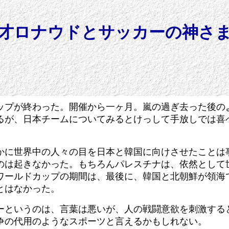
才ロナウドとサッカーの神
カップが終わった。開催から一ヶ月。嵐の過ぎ去った後
るが、日本チームについてみるとけっして手放しでは喜
かに世界中の人々の目を日本と韓国に向けさせたことは
のは起きなかった。もちろんパレスチナは、依然として
ワールドカップの期間は、最後に、韓国と北朝鮮が領海
とはなかった。
ーというのは、言葉は悪いが、人の戦闘意欲を刺激する
争の代用のようなスポーツと言えるかもしれない。