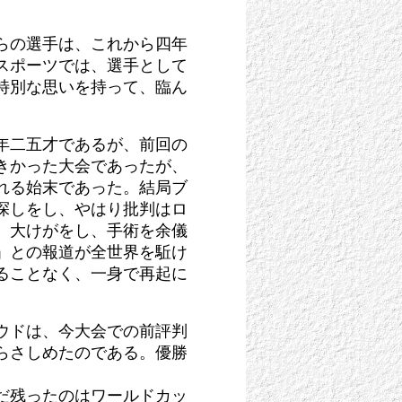
らの選手は、これから四年
スポーツでは、選手として
特別な思いを持って、臨ん
年二五才であるが、前回の
きかった大会であったが、
れる始末であった。結局ブ
探しをし、やはり批判はロ
、大けがをし、手術を余儀
」との報道が全世界を駈け
ることなく、一身で再起に
ウドは、今大会での前評判
らさしめたのである。優勝
だ残ったのはワールドカッ