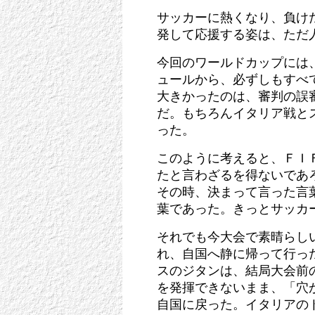
サッカーに熱くなり、負け
発して応援する姿は、ただ
今回のワールドカップには
ュールから、必ずしもすべ
大きかったのは、審判の誤
だ。もちろんイタリア戦と
った。
このように考えると、ＦＩ
たと言わざるを得ないであ
その時、決まって言った言
葉であった。きっとサッカ
それでも今大会で素晴らし
れ、自国へ静に帰って行っ
スのジタンは、結局大会前
を発揮できないまま、「穴
自国に戻った。イタリアの