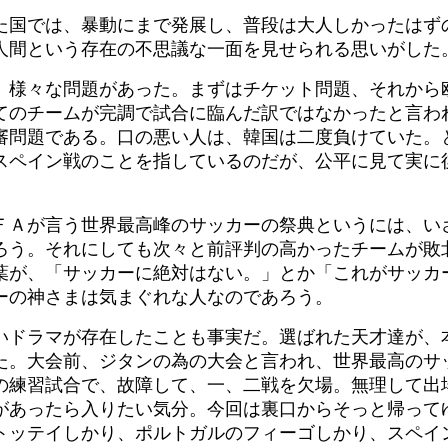
た国では、暴動にまで発展し、普段は大人しかったはず
人間という存在の不思議な一面を見せられる思いがした
、様々な問題があった。まずはチケット問題、それから
てのチームが完調で試合に臨んだ訳ではなかったと言わ
審問題である。口の悪い人は、韓国は二度負けていた。
スペイン戦のことを指しているのだが、公平に見て実に
ＦＡが言う世界最高峰のサッカーの祭典というには、い
ろう。それにしても次々と前評判の高かったチームが敗
葉が、「サッカーに絶対はない。」とか「これがサッカ
ーの神さまは気まぐれな人なのであろう。
いドラマが存在したことも事実だ。選ばれた天才達が、
た。大会前、ジタンの為の大会と言われ、世界最高のサ
の練習試合で、故障して、一、二戦を欠場。無理して出
があったら入りたい気分。今回は裏口からそっと帰って
トッテイしかり、ポルトガルのフィーゴしかり、スペイ