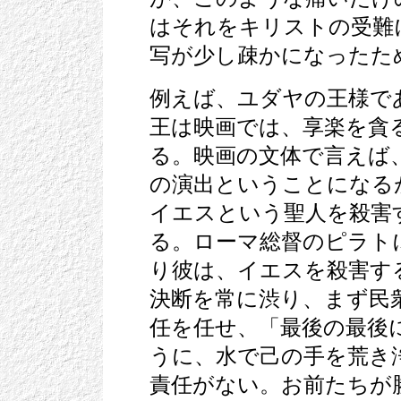
はそれをキリストの受難
写が少し疎かになったた
例えば、ユダヤの王様で
王は映画では、享楽を貪
る。映画の文体で言えば
の演出ということになる
イエスという聖人を殺害
る。ローマ総督のピラト
り彼は、イエスを殺害す
決断を常に渋り、まず民
任を任せ、「最後の最後
うに、水で己の手を荒き
責任がない。お前たちが