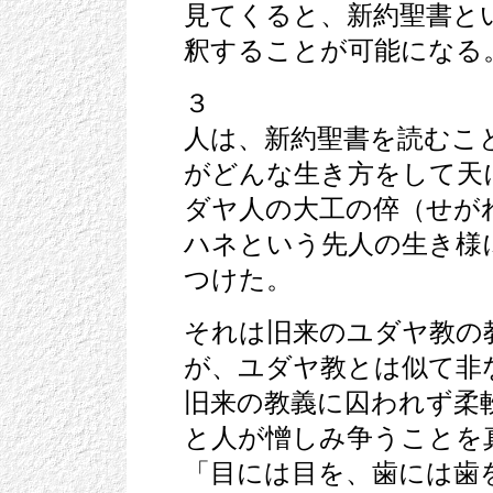
見てくると、新約聖書と
釈することが可能になる
３
人は、新約聖書を読むこ
がどんな生き方をして天
ダヤ人の大工の倅（せが
ハネという先人の生き様
つけた。
それは旧来のユダヤ教の
が、ユダヤ教とは似て非
旧来の教義に囚われず柔
と人が憎しみ争うことを
「目には目を、歯には歯