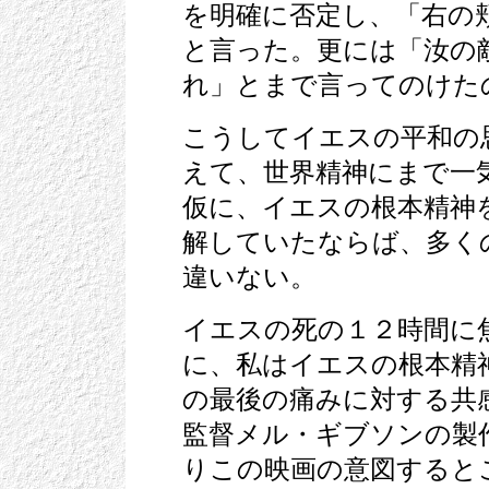
を明確に否定し、「右の
と言った。更には「汝の
れ」とまで言ってのけた
こうしてイエスの平和の
えて、世界精神にまで一
仮に、イエスの根本精神
解していたならば、多く
違いない。
イエスの死の１２時間に
に、私はイエスの根本精
の最後の痛みに対する共
監督メル・ギブソンの製
りこの映画の意図すると