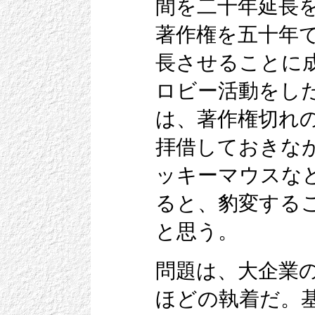
間を二十年延長
著作権を五十年
長させることに
ロビー活動をし
は、著作権切れ
拝借しておきな
ッキーマウスな
ると、豹変する
と思う。
問題は、大企業
ほどの執着だ。