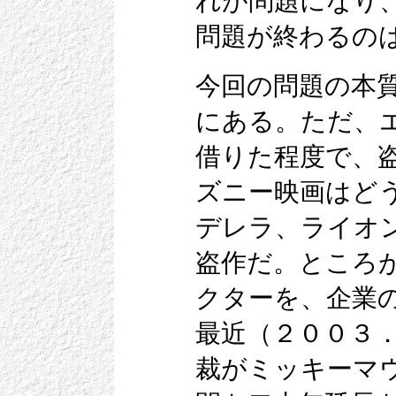
れが問題になり
問題が終わるの
今回の問題の本
にある。ただ、
借りた程度で、
ズニー映画はど
デレラ、ライオ
盗作だ。ところ
クターを、企業
最近（２００３
裁がミッキーマ