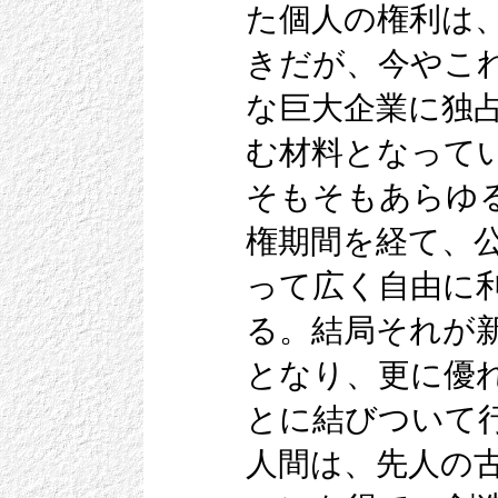
た個人の権利は
きだが、今やこ
な巨大企業に独
む材料となって
そもそもあらゆ
権期間を経て、
って広く自由に
る。結局それが
となり、更に優
とに結びついて
人間は、先人の