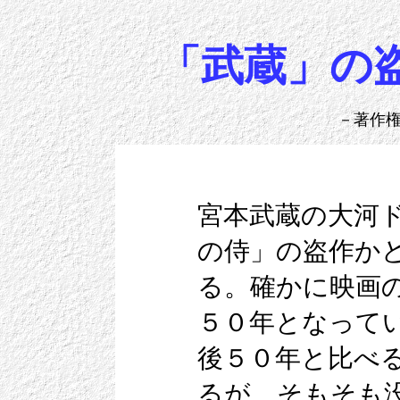
「武蔵」の
－著作権
宮本武蔵の大河
の侍」の盗作か
る。確かに映画
５０年となって
後５０年と比べ
るが、そもそも