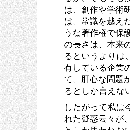
は、創作や学術
は、常識を越え
うな著作権で保
の長さは、本来
るというよりは
有している企業
て、肝心な問題
るとしか言えな
したがって私は
れた疑惑云々が