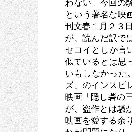
わない。今回の
という著名な映
刊文春１月２３
が、読んだ訳で
セコイとしか言
似ているとは思
いもしなかった
ズ」のインスピ
映画「隠し砦の
が、盗作とは騒
映画を愛する余