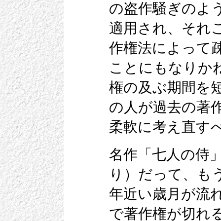
の盗作騒ぎのよ
適用され、それ
作権法によって
ことにもなりか
権の及ぶ期間を
の人が過去の著
柔軟に考え直す
名作「七人の侍
り）だって、も
年近い歳月が流
で著作権が切れ