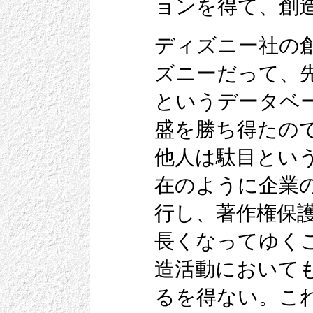
ョンを得て、創
ディズニー社の
ズニーだって、
というデータベ
盛を勝ち得たの
他人は駄目とい
在のように企業
行し、著作権保
長くなってゆく
造活動において
るを得ない。こ