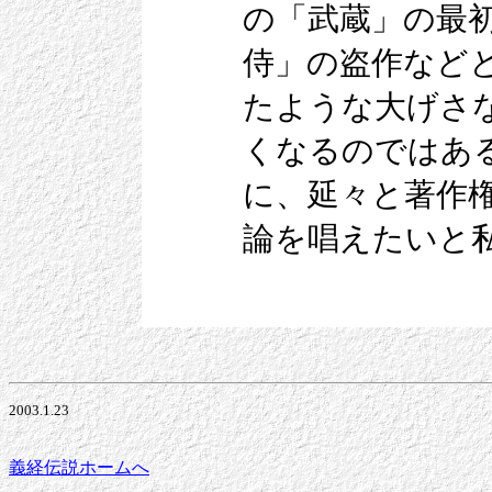
の「武蔵」の最
侍」の盗作など
たような大げさ
くなるのではあ
に、延々と著作
論を唱えたいと
2003.1.23
義経伝説ホームへ