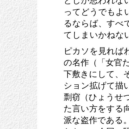
としか思われな
ってどうでもよ
るならば、すべ
てしまいかねな
ピカソを見れば
の名作（「女官た
下敷きにして、
ション拡げて描
剽窃（ひょうせ
た言い方をする
派な盗作である