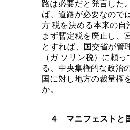
路は必要だと発言した
ば、道路が必要なので
方 税を決める本来の
まず暫定税を廃止し、
とすれば、国交省が管
（ガ ソリン税）に頼っ
る、中央集権的な政治
国に対し地方の裁量権
か。
４ マニフェストと