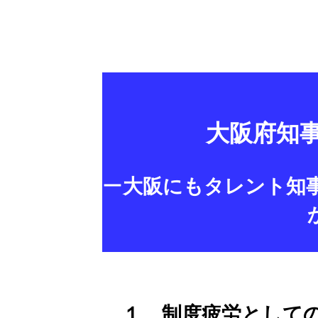
大阪府知
ー
大阪にもタレント知
１ 制度疲労としての