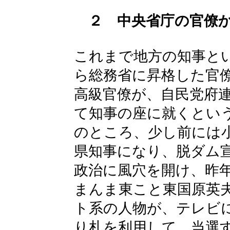
２ 中央省庁の官僚
これまで地方の知事と
ら総務省に昇格した官
高級官僚が、自民党府
て知事の座に就くとい
のところ、少し前には
県知事になり、脱ダム
政治に風穴を開け、昨
まんま東こと東国原英
ト系の人物が、テレビ
り札を利用して、当選