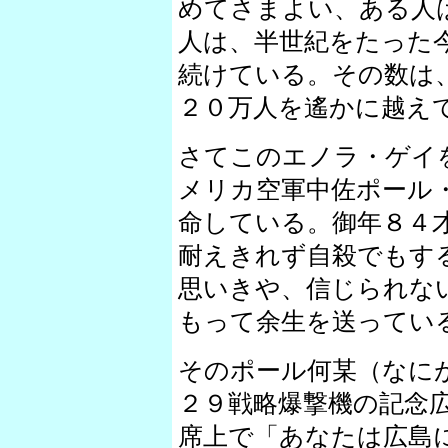
めてさまよい、ある人
人は、半世紀をたった
続けている。その数は
２０万人を遙かに越え
さてこのエノラ・ゲイ
メリカ空軍中佐ポール
命している。御年８４
耐えきれず自殺でもす
思いきや、信じられな
もって余生を送ってい
そのポール何某（なに
２９戦略爆撃機の記念
席上で「あなたは広島