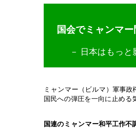
国会でミャンマー
－ 日本はもっ
ミャンマー（ビルマ）軍事政
国民への弾圧を一向に止める
国連のミャンマー和平工作不