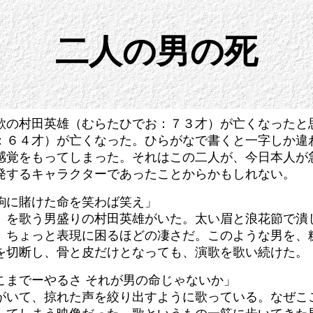
二人の男の死
歌の村田英雄（むらたひでお：７３才）が亡くなったと
：６４才）が亡くなった。ひらがなで書くと一字しか違
感覚をもってしまった。それはこの二人が、今日本人が
発するキャラクターであったことからかもしれない。
駒に賭けた命を笑わば笑え」
」を歌う男盛りの村田英雄がいた。太い眉と浪花節で潰
、ちょっと表現に困るほどの凄さだ。このような男を、
を切断し、骨と皮だけとなっても、演歌を歌い続けた。
こまでーやるさ それが男の命じゃないか」
がいて、掠れた声を絞り出すように歌っている。なぜこ