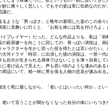
してしまう映像だった。歌というもの一筋に歩いてきた
が妙に痛々しく悲しい。でもその姿は実に壮絶なのだが
思議だ。
返るような「男っぽさ」と晩年の衰弱した姿のこの余り
病室に見舞いに行くと、「お前も体には気を付けろよ」
バイプレイヤー）だった。どんな作品よりも、私は「前
役の萩原健一を向こうに回しての、骨っぽい演技は、画
キャラクターを生かし切った役を得たとは言いがたい。
の大河ドラマ「時宗」に出演した彼の演技は、一世一代
年も自分が生きられる身体ではないことを薄々自覚して
上に老け込んで見えた。声も若い頃のような凄みのある
の周辺にいて、精一杯に男を張る人物の悲哀が滲み出る
相次ぐ死に接しながら、「老いとはいったい何か」とい
、老いて言うことが聞かなくなった自分の体にいらつき