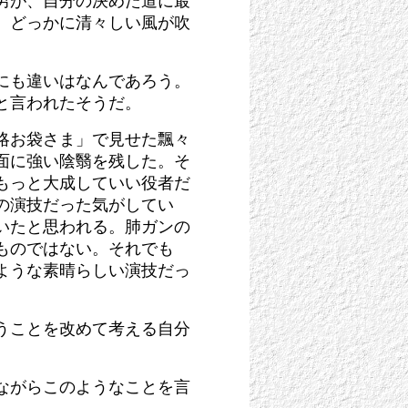
男が、自分の決めた道に最
、どっかに清々しい風が吹
にも違いはなんであろう。
と言われたそうだ。
略お袋さま」で見せた飄々
面に強い陰翳を残した。そ
もっと大成していい役者だ
の演技だった気がしてい
いたと思われる。肺ガンの
ものではない。それでも
ような素晴らしい演技だっ
うことを改めて考える自分
ながらこのようなことを言