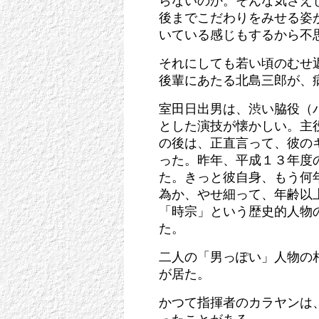
らないのか。そんな気さえ
後までこだわりをみせる姿
いている感じもするから不
それにしても若い頃のむせ
後輩にあたる北島三郎が、
室田日出男は、渋い脇役（
とした演技が懐かしい。主
の後は、正直言って、彼の
った。昨年、平成１３年度
た。きっと彼自身、もう何
為か、やせ細って、年齢以
「時宗」という歴史的人物
た。
二人の「男っぽい」人物の
が居た。
かつて指揮者のカラヤンは