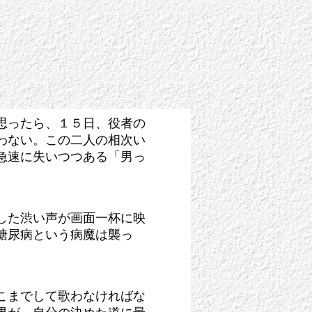
思ったら、１５日、役者の
わない。この二人の相次い
急速に失いつつある「男っ
した渋い声が画面一杯に映
糖尿病という病魔は襲っ
こまでして歌わなければな