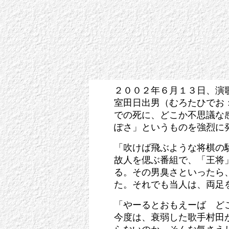
２００２年６月１３日、演
室田日出男（むろたひでお
での死に、どこか不思議な
ぽさ」というものを強烈に
「吹けば飛ぶような将棋の
故人を偲ぶ番組で、「王将
る。その男臭さといったら
た。それでも当人は、両足
「やーるとおもえーば ど
今度は、衰弱した歌手村田