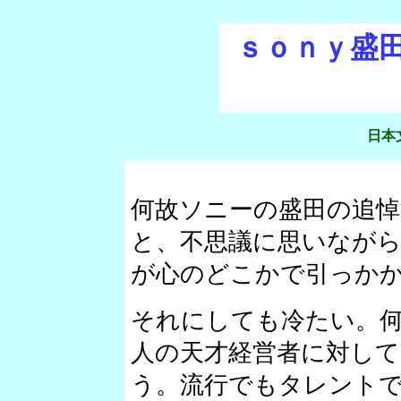
ｓｏｎｙ盛
日本
何故ソニーの盛田の追
と、不思議に思いなが
が心のどこかで引っか
それにしても冷たい。
人の天才経営者に対し
う。流行でもタレント