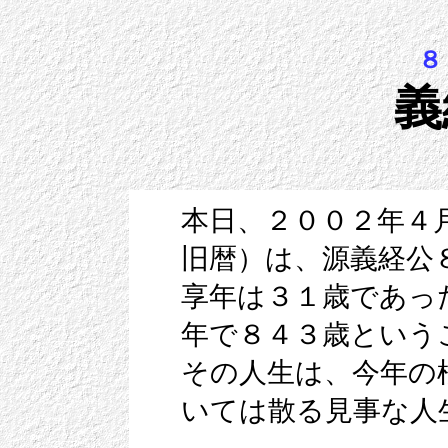
８
義
本日、２００２年４
旧暦）は、源義経公
享年は３１歳であっ
年で８４３歳という
その人生は、今年の
いては散る見事な人