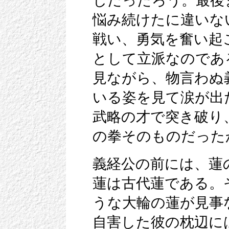
じだったろう。最後
悩み続けたに違いな
戦い、勇気を奮い起
として立派なのであ
見ながら、物言わぬ
いる姿を見て涙が出
武略の才で突き破り
の拳そのものだった
義経公の前には、蓮
蓮は古代蓮である。
うな大輪の蓮が見事
自害した彼の枕辺に