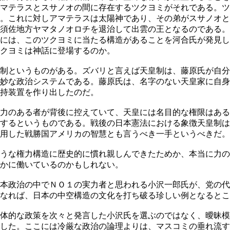
マテラスとスサノオの間に存在するツクヨミがそれである。ツ
。これに対しアマテラスは太陽神であり、その弟がスサノオと
須佐地方ヤマタノオロチを退治して出雲の王となるのである。
には、このツクヨミに当たる構造があることを河合氏が発見し
クヨミは神話に登場するのか。
制というものがある。ズバリと言えば天皇制は、藤原氏が自分
妙な政治システムである。藤原氏は、名字のない天皇家に自身
持装置を作り出したのだ。
力のある者が背後に控えていて、天皇には名目的な権限はある
するというものである。戦後の日本憲法における象徴天皇制は
用した戦勝国アメリカの智慧とも言うべき一手というべきだ。
うな権力構造に歴史的に慣れ親しんできたためか、本当に力の
かに働いているのかもしれない。
本政治の中でＮＯ１の実力者と思われる小沢一郎氏が、党の代
なれば、日本の中空構造の文化を打ち破る珍しい例となるとこ
体的な政策を次々と発言した小沢氏を選ぶのではなく、曖昧模
した。ここには冷厳な政治の論理よりは、マスコミの垂れ流す