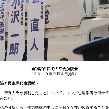
新宿駅西口での立会演説会
（２０１０年９月４日撮影）
論と民主党代表選挙
＞
、菅直人氏が勝利したことについて、ユング心理学者故河合隼
みたい。
話の分析から、権力機構の中心に空疎な存在が位置することを