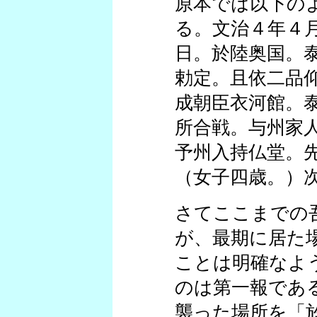
原本では以下の
る。文治４年４
日。於陸奥国。
勅定。且依二品
成朝臣衣河館。
所合戦。与州家
予州入持仏堂。
（女子四歳。）
さてここまでの
が、最期に居た
ことは明確なよ
のは第一報であ
襲った場所を「