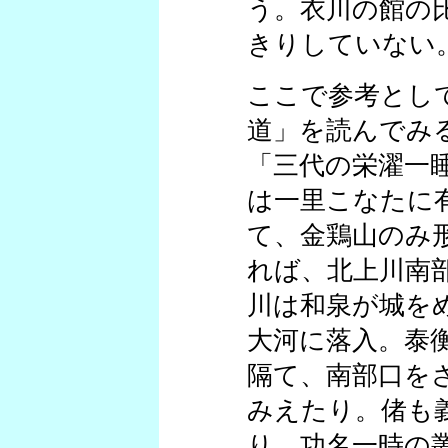
う。衣川の館の
きりしていない
ここで参考とし
道」を読んでみ
「三代の栄濯一
は一里こなたに
て、金鶏山のみ
れば、北上川南
川は和泉が城を
大河に落入。泰
隔て、南部口を
みえたり。偖も
り、功名一時の