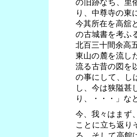
の旧跡なち、里
り、中尊寺の東
今其所在を高舘
の古城書を考ふ
北百三十間余高
東山の麓を流し
流る古昔の図を
の事にして、し
し、今は狭隘甚
り、・・・」な
今、我々はまず
ことに立ち返り
る。そして高館