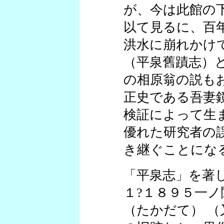
が、今は此館の
以て見るに、百
洪水に崩れかけ
（平泉舊蹟志）
の相原翁の説も
正史である吾妻
検証によって生
優れた研究者の
き継ぐことにな
「平泉志」を著
１?１８９５一
（たかだて） 