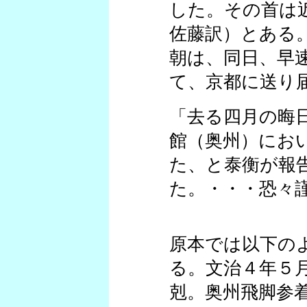
した。その首は
佐藤訳）とある
朝は、同日、早
て、京都に送り
「去る四月の晦
館（奥州）にお
た、と泰衡が報
た。・・・恐々
原本では以下の
る。文治４年５
剋。奥州飛脚参