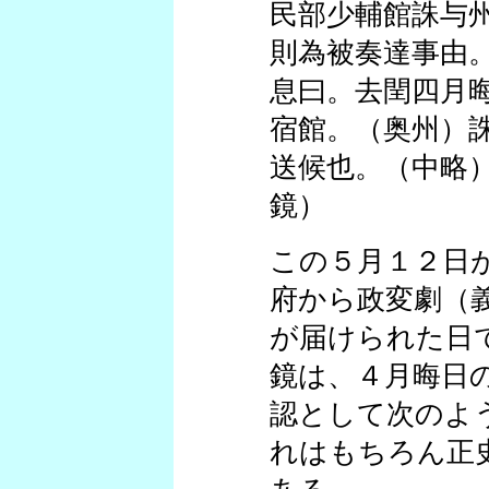
民部少輔館誅与
則為被奏達事由
息曰。去閏四月
宿館。（奥州）
送候也。（中略
鏡）
この５月１２日
府から政変劇（
が届けられた日
鏡は、４月晦日
認として次のよ
れはもちろん正