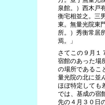
泉館。）西木戸
衡宅相並之。三
東。無量光院東
所。）秀衡常居
焉。」
さてこの９月１
宿館のあった場
の場所であるこ
量光院の北に並
ほぼ特定しても
では、基成の宿
先の４月３０日