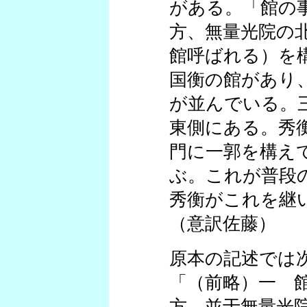
がある。「館の
方、無量光院の
館呼ばれる）を
国衡の館があり
が並んでいる。
東側にある。秀
門に一郭を構え
ぶ。これが普段
秀衡がこれを継
（意訳佐藤）
原本の記述では
「（前略）一 
方。並于無量光