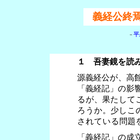
義経公終
平
－
１ 吾妻鏡を読
源義経公が、高
「義経記」の影
るが、果たして
ろうか。少しこ
されている問題
「義経記」の成