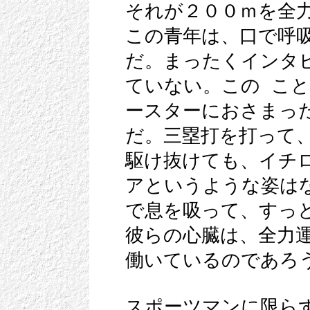
それが２００ｍを全
この青年は、口で呼
だ。まったくインタ
ていない。この こ
ースターにおさまっ
だ。三塁打を打って
駆け抜けても、イチ
アというような姿は
で息を吸って、すっ
彼らの心臓は、全力
働いているのであろ
スポーツマンに限ら