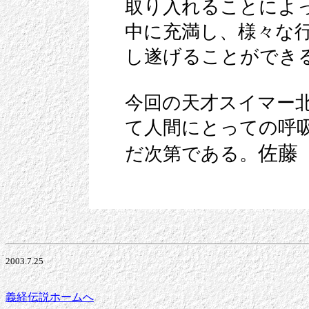
取り入れることによ
中に充満し、様々な
し遂げることができ
今回の天才スイマー
て人間にとっての呼
佐藤
だ次第である。
2003.7.25
義経伝説ホームへ