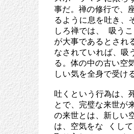
事だ。禅の修行で、
るように息を吐き、
しろ禅では、 吸う
が大事であるとされ
なされていれば、吸
る。体の中の古い空
しい気を全身で受け
吐くという行為は、
とで、完璧な来世が
の来世とは、新しい
は、空気をな くし