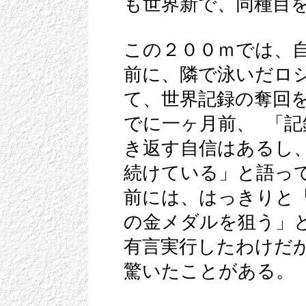
も世界新で、同種目
この２００ｍでは、
前に、隣で泳いだロ
て、世界記録の奪回
でに一ヶ月前、 「
き返す自信はあるし
続けている」と語っ
前には、はっきりと
の金メダルを狙う」
有言実行したわけだ
驚いたことがある。