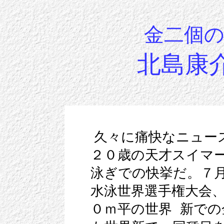
金二個
北島康
久々に痛快なニュー
２０歳の天才スイマ
泳ぎでの快挙だ。７
水泳世界選手権大会
０ｍ平の世界 新で