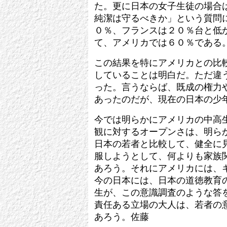
た。更に日本の女子生徒の場合
純潔は守るべきか」という質問
０％、フランスは２０％台と低
て、アメリカでは６０％である
この結果を特にアメリカとの比
していることは明白だ。ただ違
った。言うならば、既成の権力
あったのだが、現在の日本の少
今では明らかにアメリカの中高
観に対するオープンさは、明ら
日本の若者と比較して、健全に
服しようとして、何よりも家族
あろう。それにアメリカには、
今の日本には、日本の道徳教育
生が、この意識調査のような答
責任ある立場の大人は、若者の
あろう。佐藤