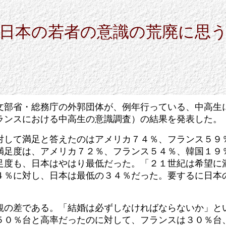
日本の若者の意識の荒廃に思
文部省・総務庁の外郭団体が、例年行っている、中高生
ランスにおける中高生の意識調査）の結果を発表した。
対して満足と答えたのはアメリカ７４％、フランス５９
満足度は、アメリカ７２％、フランス５４％、韓国１９
足度も、日本はやはり最低だった。「２１世紀は希望に
４％に対し、日本は最低の３４％だった。要するに日本
。
観の差である。「結婚は必ずしなければならないか」と
５０％台と高率だったのに対して、フランスは３０％台