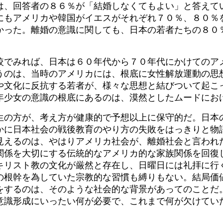
は、回答者の８６％が「結婚しなくてもよい」と答えて
にもアメリカや韓国がイエスがそれぞれ７０％、８０％
かった。離婚の意識に関しても、日本の若者たちの８０
。
較でみれば、日本は６０年代から７０年代にかけてのア
うのは、当時のアメリカには、根底に女性解放運動の思
や文化に反抗する若者が、様々な思想と結びついて起こ
年少女の意識の根底にあるのは、漠然としたムードにお
生の方が、考え方が健康的で予想以上に保守的だ。日本
かに日本社会の戦後教育のやり方の失敗をはっきりと物
見えるのは、やはりアメリカ社会が、離婚社会と言われ
関係を大切にする伝統的なアメリカ的な家族関係を回復
キリスト教の文化が厳然と存在し、日曜日には礼拝に行
の根幹を為していた宗教的な習慣も縛りもない。結局価
をするのは、そのような社会的な背景があってのことだ
意識形成にいったい何が必要で、これまで何が欠けてい