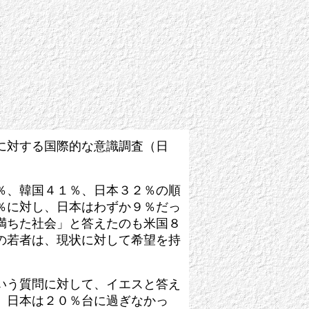
う
に対する国際的な意識調査（日
％、韓国４１％、日本３２％の順
％に対し、日本はわずか９％だっ
満ちた社会」と答えたのも米国８
の若者は、現状に対して希望を持
いう質問に対して、イエスと答え
、日本は２０％台に過ぎなかっ