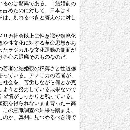
いるのは驚異である。「結婚前の
を占めたのに対して、日本は４
％は、別れるべきと答えのに対し
メリカ社会以上に性意識が頽廃化
想や性文化に対する革命思想があ
ったラジカルな文化運動の側面が
ける心の退廃そのものなのだ。
の若者の結婚観の稀薄さと性道徳
語っている。アメリカの若者が、
た社会を、苦労しながら何とか克
しようと努力している成果なので
く習慣がしっかりと残っている。
値観を得られないまま育った中高
。この意識調査の結果を踏まえ、
たのか、真剣に見つめるべき時で