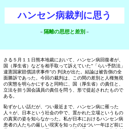
ハンセン病裁判に思う
隔離の思想と差別
－
－
さる５月１１日熊本地裁において、ハンセン病回復者が、
国（厚生省）などを相手取って訴えていた”「らい予防法」
違憲国家賠償請求事件”の 判決が出た。結論は被告側の全
面勝訴であった。今回の裁判は、この間の差別と人権無視
の実態を明らかにすると同時に、国（厚生省）の責任と、
立法を担う国会議員の責任を問う、形で提起されたもので
ある。
恥ずかしい話だが、つい最近まで、ハンセン病に罹った
人々が、日本という社会の中で、置かれた立場というもの
の真実の姿を知らなかった。私が日本におけるハンセン病
患者の人たちの厳しい現実を知ったのはつい一年ほど前に