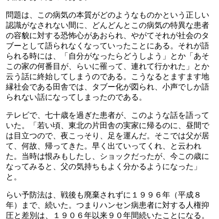
問題は、この病気の本質がどのようなものかという正しい
認識がなされない間に、どんどんとこの病気の特異な患者
の容貌に対する恐怖心があおられ、やがてそれが社会のタ
ブーとして語られなくなっていったことにある。それが語
られる時には、「自分がなったらどうしよう」とか「あそ
この家の何番目が、らいに罹って、連れて行かれた」とか
云う話に終始してしまうのである。こうなるとますます地
縁社会である田舎では、タブー化が図られ、小声でしか語
られない話になってしまったのである。
テレビで、七十歳を過ぎた患者が、このような話を語って
いた。「若い頃、東北の片田舎の実家に帰るのに、昼間で
は目立つので、夜こっそり、足を運んだ。そこでは父が居
て、何故、帰ってきた。早く出ていってくれ、と云われ
た。当時は恨みもしたし、ショックだったが、今この歳に
なってみると、父の気持ちもよく分かるようになった」
と。
らい予防法は、戦後も廃棄されずに１９９６年（平成８
年）まで、続いた。つまりハンセン病患者に対する人権抑
圧と差別は、１９０６年以来９０年間続いたことになる。