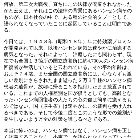
何故、第二次大戦後、直ちにこの法律が廃棄されなかった
かと云えば、それはこの法律の背景にあるハンセン病その
ものが、日本社会の中で、ある種の社会的タブーとして、
語られなくなっていたことに起因していることは明白であ
る。
今日では、１９４３年（昭和１８年）年に特効薬プロミン
が開発されて以来、以後ハンセン病気は速やかに治癒する
病気となった。それによって、治癒したにも関わらず、現
在でも全国１３箇所の国立療養所に約4,700人のハンセン病
回復者が生活していると云われている。その平均年齢は、
およそ７４歳。また全国の国立療養所には、心ならずも激
しい差別にさらされたまま逝った２万３千柱のハンセン病
患者の遺骨が、故郷に帰ることを拒絶したまま放置されて
いる。これまでの人権差別を国が償うとしても、高齢とな
ったハンセン病回復者の人たちの心の傷は簡単に癒えるも
のではない。国（厚生省）は速やかにこの裁判を受け入れ
るべきである。そして今後二度とこのような形での差別が
発生しないよう万全の対策を講じるべきである。
本当に怖いのは、ハンセン病ではなく、ハンセン病を正し
く認識することなく、小声でしか語られなくなっていった