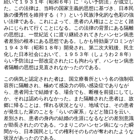
続いて１９３１年（昭和６年）に「らい予防法」が成立し
た。この法律は、当時の国家主義的思想に基づき、日本民
族の優秀性を維持する（？）という民族浄化的な色彩の強
い法律である。これによって、患者の人権はことごとく踏
みにじられて行くことになる。この法律の背景にある隔離
の思想は、一世紀近くに渡り継続されてきたハンセン病患
者差別の根本にある思想である。しかも特効薬プロミンが
１９４３年（昭和１８年）開発され、第二次大戦後、民主
化した日本社会において、１９５３年（しょうわ２８年）
らい予防法は一部改定されたにも拘わらず、ハンセン病患
者隔離の思想は見直されなかったのである。
この病気と認定された者は、国立療養所という名の強制収
容所に隔離され、極めて感染力の弱い感染症でありなが
ら、患者同士で結婚する、場合でも、断種を前提にしてし
か、それは認められなかった。また隔離された患者は、故
郷に帰ることは、憚れる状況となり、地域では、その患者
が発生した家のことを「らいの家系」などと陰口を云い、
差別され、患者の身内の結婚の生涯になるなどの差別意識
が助長されたのである。つまりこのハンセン病になった瞬
間から、日本国民としての権利そのものが奪われたような
状況があったのである。