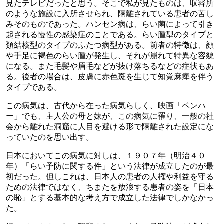
見たテレビだったと思う。そこで私が見たものは、収容所
のような施設に入所させられ、隔離されている患者の苦し
みそのものであった。ハンセン病は、らい菌によって引き
起される慢性の感染症のことである。らい腫型のタイプと
類結核型のタイプのふたつ病型がある。前者の特徴は、顔
や手足に褐色のらい腫が発生し、それが崩れて特異な容貌
になる。また毛髪や眉毛などが抜け落ちるなどの症状もあ
る。後者の場合は、皮膚に赤色斑を生じて知覚麻痺を伴う
タイプである。
この病気は、古代から在った病気らしく、映画「ベンハ
ー」でも、主人公の母と妹が、この病気に罹り、一般の社
会から離れた洞窟に人目を避ける形で隔離された設定にな
っていたのを思い出す。
日本においてこの病気に対しは、１９０７年（明治４０
年）「らい予防に関する件」という法律が成立したのが最
初だった。但しこれは、日本人の患者の人権や利益を守る
ための法律ではなく、ちまたを放浪する患者の姿を「日本
の恥」とする基本的な考え方で成立した法律でしかなかっ
た。