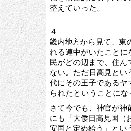
整えていった。
４
畿内地方から見て、東
れる連中がいたことに
民がどの辺まで、住ん
ない。ただ日高見とい
代にその王子であるヤ
られたということにな
さて今でも、神官が神
にも「大倭日高見国（
安国と定め給う」とい