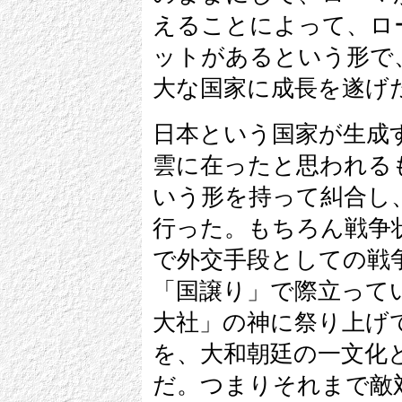
えることによって、ロ
ットがあるという形で
大な国家に成長を遂げ
日本という国家が生成
雲に在ったと思われる
いう形を持って糾合し
行った。もちろん戦争
で外交手段としての戦
「国譲り」で際立って
大社」の神に祭り上げ
を、大和朝廷の一文化
だ。つまりそれまで敵