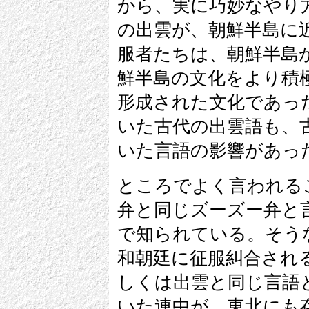
から、実に巧妙なやり
の出雲が、朝鮮半島に
服者たちは、朝鮮半島
鮮半島の文化をより積
形成された文化であっ
いた古代の出雲語も、
いた言語の影響があっ
ところでよく言われる
弁と同じズーズー弁と
で知られている。そう
和朝廷に征服糾合され
しくは出雲と同じ言語
いた連中が、東北にも