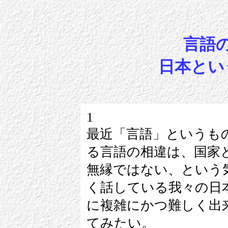
言語
日本とい
1
最近「言語」というも
る言語の相違は、国家
無縁ではない、という
く話している我々の日
に複雑にかつ難しく出
てみたい。