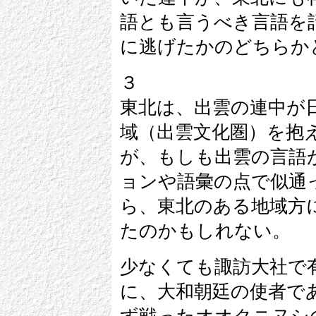
語とも言うべき言語を
に逃げたかのどちらか
３
東北は、出雲の連中が
域（出雲文化圏）を抱
が、もしも出雲の言語
ョンや語彙の点で似通
ら、東北のある地域方
たのかもしれない。
少なくても諏訪大社で
に、大和朝廷の使者で