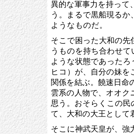
異的な軍事力を持って
う。まるで黒船現るか
ようなものだ。
そこで困った大和の先
うものを持ち合わせて
ような状態であったろ
ヒコ）が、自分の妹を
関係を結ぶ。饒速日命
雲系の人物で、オオク
思う。おそらくこの民
て、大和の大王として
そこに神武天皇が、強