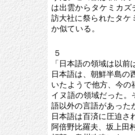
は出雲からタケミカズ
訪大社に祭られたタケ
か似ている。
５
「日本語の領域は以前
日本語は、朝鮮半島の
いたようで他方、今の
イヌ語の領域だった。
語以外の言語があった
日本語は百済に圧迫さ
阿倍野比羅夫、坂上田