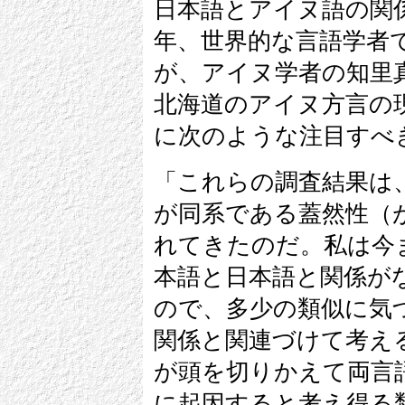
日本語とアイヌ語の関
年、世界的な言語学者
が、アイヌ学者の知里
北海道のアイヌ方言の
に次のような注目すべ
「これらの調査結果は
が同系である蓋然性（
れてきたのだ。私は今
本語と日本語と関係が
ので、多少の類似に気
関係と関連づけて考え
が頭を切りかえて両言
に起因すると考え得る