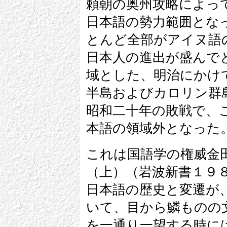
頼朝の奥州攻略によっ
日本語の勢力範囲とな
とんど全部がアイヌ語
日本人の進出が盛んで
域とした、明治にかけ
半島およびカロリン群
昭和二十年の敗戦で、
本語の領域外となった
これは国語学の権威金
（上）（岩波新書１９
日本語の歴史と変遷が
いて、目から鱗ものの
を一通り一望する時に