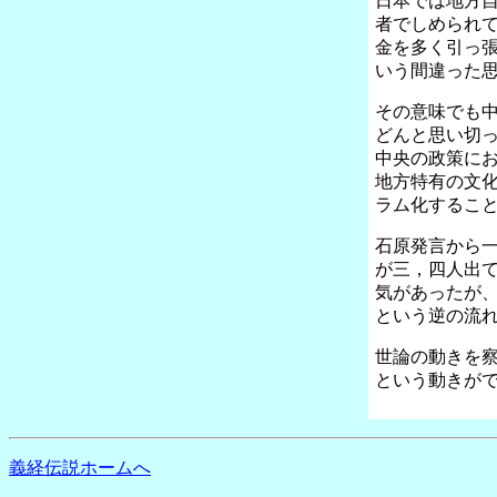
日本では地方
者でしめられ
金を多く引っ
いう間違った
その意味でも
どんと思い切
中央の政策に
地方特有の文
ラム化するこ
石原発言から
が三，四人出
気があったが
という逆の流
世論の動きを
という動きが
義経伝説ホームへ