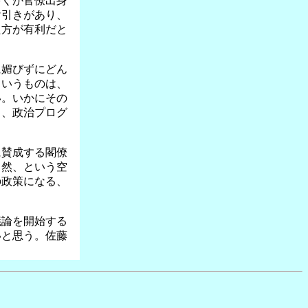
多くが官僚出身
け引きがあり、
た方が有利だと
に媚びずにどん
というものは、
い。いかにその
し、政治プログ
に賛成する閣僚
当然、という空
の政策になる、
議論を開始する
いと思う。佐藤