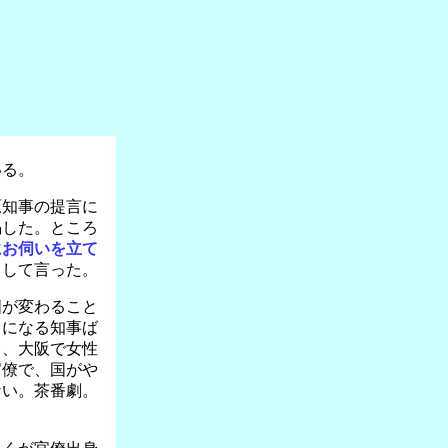
いる。
原知事の提言に
喝した。ところ
にお伺いを立て
くして言った。
国が変わること
りになる知事ば
て、大阪で女性
官僚で、国がや
ない。茶番劇。