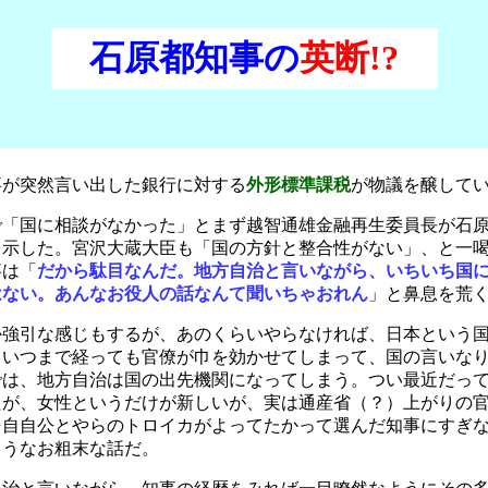
石原都知事の
英断!?
事が突然言い出した銀行に対する
外形標準課税
が物議を醸して
で「国に相談がなかった」とまず越智通雄金融再生委員長が石
を示した。宮沢大蔵大臣も「国の方針と整合性がない」、と一
事は「
だから駄目なんだ。地方自治と言いながら、いちいち国
はない。あんなお役人の話なんて聞いちゃおれん
」と鼻息を荒
か強引な感じもするが、あのくらいやらなければ、日本という
。いつまで経っても官僚が巾を効かせてしまって、国の言いな
では、地方自治は国の出先機関になってしまう。つい最近だっ
たが、女性というだけが新しいが、実は通産省（？）上がりの
を自自公とやらのトロイカがよってたかって選んだ知事にすぎ
ようなお粗末な話だ。