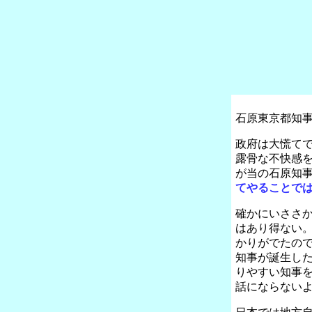
石原東京都知
政府は大慌て
露骨な不快感
が当の石原知
てやることで
確かにいささ
はあり得ない
かりがでたの
知事が誕生し
りやすい知事
話にならない