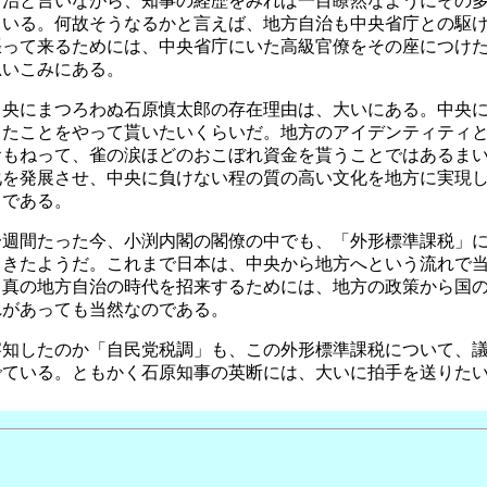
自治と言いながら、知事の経歴をみれば一目瞭然なようにその
ている。何故そうなるかと言えば、地方自治も中央省庁との駆
張って来るためには、中央省庁にいた高級官僚をその座につけ
思いこみにある。
中央にまつろわぬ石原慎太郎の存在理由は、大いにある。中央
ったことをやって貰いたいくらいだ。地方のアイデンティティ
おもねって、雀の涙ほどのおこぼれ資金を貰うことではあるま
化を発展させ、中央に負けない程の質の高い文化を地方に実現
とである。
一週間たった今、小渕内閣の閣僚の中でも、「外形標準課税」
てきたようだ。これまで日本は、中央から地方へという流れで
、真の地方自治の時代を招来するためには、地方の政策から国
れがあっても当然なのである。
察知したのか「自民党税調」も、この外形標準課税について、
でている。ともかく石原知事の英断には、大いに拍手を送りた