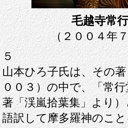
毛越寺常
（２００４年
５
山本ひろ子氏は、その著
００３）の中で、「常行
著「渓嵐拾葉集」より）
語訳して摩多羅神のこと