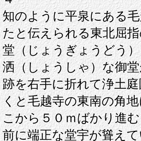
知のように平泉にある毛
たと伝えられる東北屈指
堂（じょうぎょうどう）
洒（しょうしゃ）な御堂
跡を右手に折れて浄土庭
くと毛越寺の東南の角地
こから５０ｍばかり進む
前に端正な堂宇が聳えて