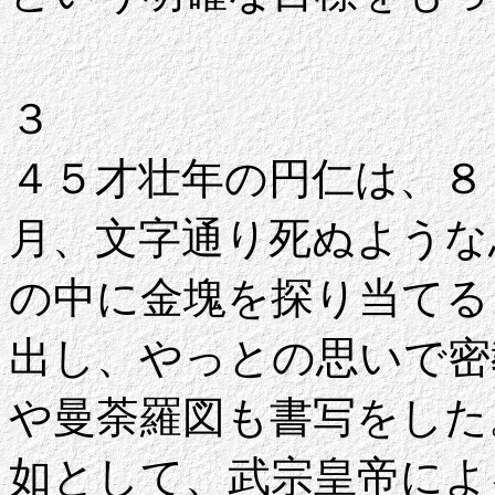
３
４５才壮年の円仁は、８
月、文字通り死ぬような
の中に金塊を探り当てる
出し、やっとの思いで密
や曼荼羅図も書写をした
如として、武宗皇帝によ