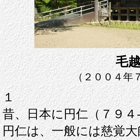
毛
（２００４年
１
昔、日本に円仁（７９４
円仁は、一般には慈覚大