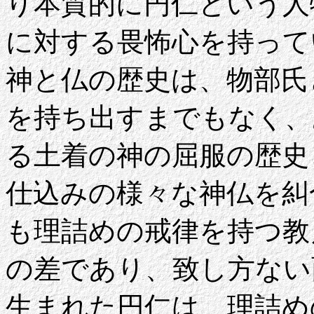
り本質的に円仁という人
に対する畏怖心を持って
神と仏の歴史は、物部氏
を持ち出すまでもなく、
る土着の神の屈服の歴史
仕込みの様々な神仏を糾
も理詰めの戒律を持つ教
の差であり、致し方ない
生まれた円仁は、理詰め