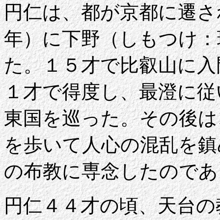
円仁は、都が京都に遷さ
年）に下野（しもつけ：
た。１５才で比叡山に入
１才で得度し、最澄に従
東国を巡った。その後は
を歩いて人心の混乱を鎮
の布教に専念したのであ
円仁４４才の頃、天台の