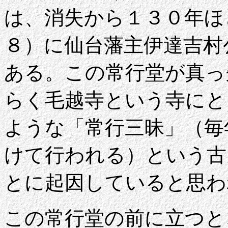
は、消失から１３０年ほ
８）に仙台藩主伊達吉村
ある。この常行堂が真っ
らく毛越寺という寺にと
ような「常行三昧」（毎
けて行われる）という古
とに起因していると思わ
この常行堂の前に立つと