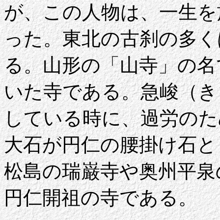
が、この人物は、一生を
った。東北の古刹の多く
る。山形の「山寺」の名
いた寺である。急峻（き
している時に、過労のた
大石が円仁の腰掛け石と
松島の瑞巌寺や奥州平泉
円仁開祖の寺である。