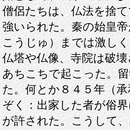
僧侶たちは、仏法を捨て
強いられた。秦の始皇帝
こうじゅ）までは激しく
仏塔や仏像、寺院は破壊
あちこちで起こった。留
た。何とか８４５年（承
ぞく：出家した者が俗界
が許された。こうして、