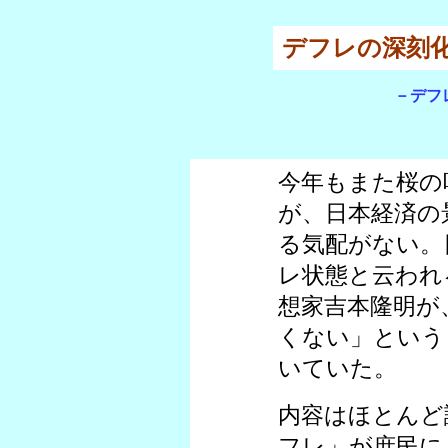
デフレの深刻
－デフ
今年もまた桜の
が、日本経済の
る気配がない。
レ状態と云われ
想家吉本隆明が
くない」という
いていた。
内容はほとんど
フレ」が庶民に