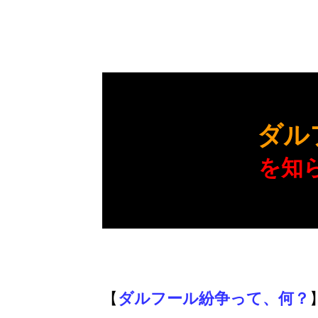
ダル
を知
【
ダルフール紛争って、何？