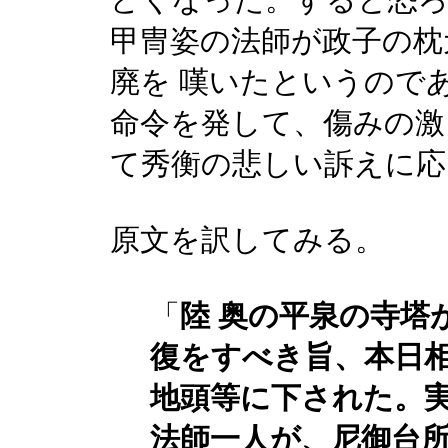
どくなった。すると恐
甲冑姿の法師が政子の枕
廃を 嘆いたというので
命令を発して、傷みの激
て秀衡の悲しい訴えに応
原文を訳してみる。
「
陸 奥の平泉の寺塔
復をすべき旨、本日
地頭等に下された。
法師一人が、尼御台