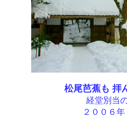
松尾芭蕉も 拝
経堂別当の
２００６年