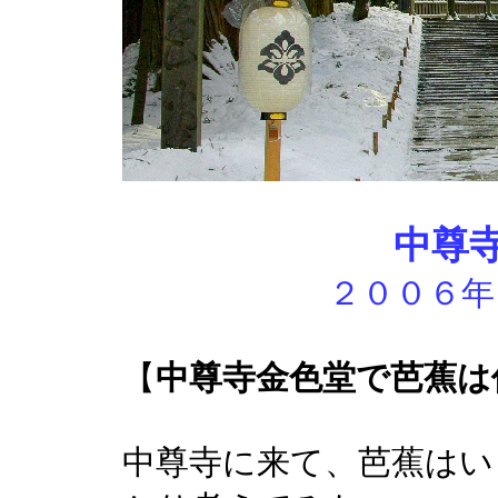
中尊
２００６年
【
中尊寺金色堂で芭蕉は
中尊寺に来て、芭蕉はい