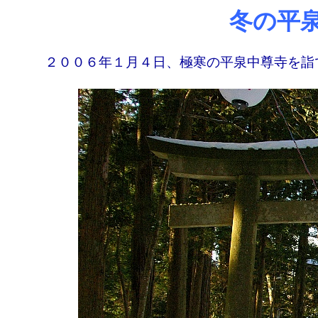
冬の平
２００６年１月４日、極寒の平泉中尊寺を詣