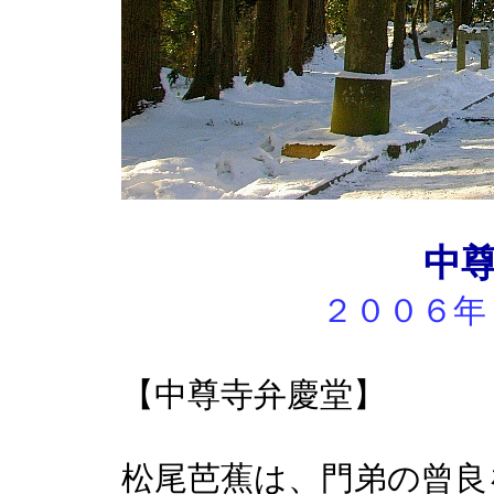
中尊
２００６年
【中尊寺弁慶堂】
松尾芭蕉は、門弟の曾良