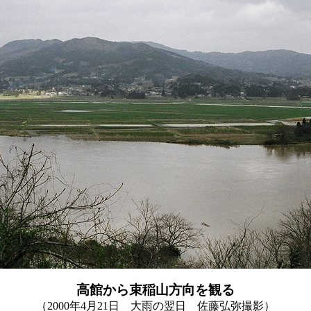
高館から束稲山方向を観る
（2000年4月21日 大雨の翌日 佐藤弘弥撮影）