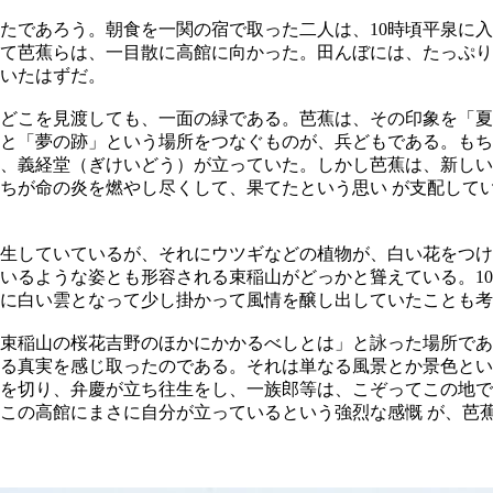
たであろう。朝食を一関の宿で取った二人は、10時頃平泉に入
て芭蕉らは、一目散に高館に向かった。田んぼには、たっぷり
いたはずだ。
どこを見渡しても、一面の緑である。芭蕉は、その印象を「夏
と「夢の跡」という場所をつなぐものが、兵どもである。もち
、義経堂（ぎけいどう）が立っていた。しかし芭蕉は、新しい
ちが命の炎を燃やし尽くして、果てたという思い が支配して
生していているが、それにウツギなどの植物が、白い花をつけ
いるような姿とも形容される束稲山がどっかと聳えている。10
に白い雲となって少し掛かって風情を醸し出していたことも考
束稲山の桜花吉野のほかにかかるべしとは」と詠った場所であ
る真実を感じ取ったのである。それは単なる風景とか景色とい
を切り、弁慶が立ち往生をし、一族郎等は、こぞってこの地で
この高館にまさに自分が立っているという強烈な感慨 が、芭