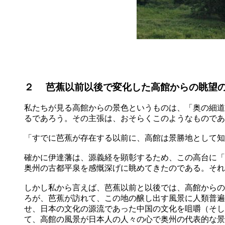
２ 芭蕉以前以後で変化した高館からの眺望
私たちが見る高館からの景色というものは、「奥の細道
るであろう。その主張は、おそらくこのようなものであ
「すでに芭蕉が存在する以前に、高館は景勝地として知
確かに伊達藩は、源義経を顕彰するため、この高台に「
奥州の古都平泉を感慨深げに眺めてきたのである。それ
しかし私から言えば、芭蕉以前と以後では、高館からの
ろが、芭蕉が訪れて、この地の醸し出す風景に人類普遍
せ、日本の文化の源流であった中国の文化を咀嚼（そし
て、高館の風景が日本人の人々の心で奥州の代表的な景