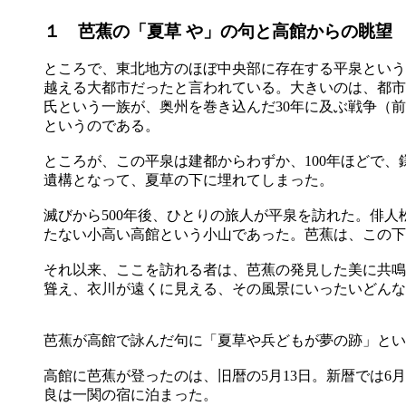
１ 芭蕉の「夏草 や」の句と高館からの眺望
ところで、東北地方のほぼ中央部に存在する平泉という
越える大都市だったと言われている。大きいのは、都市
氏という一族が、奥州を巻き込んだ30年に及ぶ戦争（
というのである。
ところが、この平泉は建都からわずか、100年ほどで
遺構となって、夏草の下に埋れてしまった。
滅びから500年後、ひとりの旅人が平泉を訪れた。俳
たない小高い高館という小山であった。芭蕉は、この下
それ以来、ここを訪れる者は、芭蕉の発見した美に共鳴
聳え、衣川が遠くに見える、その風景にいったいどんな
芭蕉が高館で詠んだ句に「夏草や兵どもが夢の跡」とい
高館に芭蕉が登ったのは、旧暦の5月13日。新暦では6
良は一関の宿に泊まった。