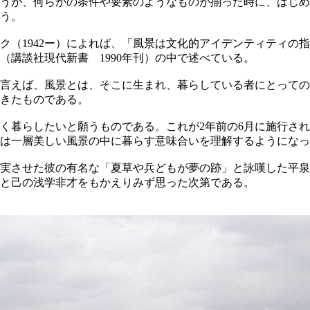
うが、何らかの条件や要素のようなものが揃った時に、はじめ
う。
ク（1942ー）によれば、「風景は文化的アイデンティティの
講談社現代新書 1990年刊）の中で述べている。
言えば、風景とは、そこに生まれ、暮らしている者にとっての
きたものである。
く暮らしたいと願うものである。これが2年前の6月に施行され
は一層美しい風景の中に暮らす意味合いを理解するようになっ
実させた彼の有名な「夏草や兵どもが夢の跡」と詠嘆した平泉
と己の浅学非才をもかえりみず思った次第である。