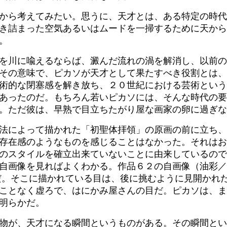
から考えてみたい。思うに、天才とは、ある特定の時代
き詰まった空気あるいはムードを一掃するために天から
。
を川に喩えるならば、澱んだ流れの渦を解消し、以前の
その意味で、ピカソが天才として果たすべき役割とは、
術的な閉塞感を解き放ち、２０世紀における芸術という
あったのだ。もちろん若いピカソには、そんな時代の要
。ただ彼は、早熟で目立ちたがり屋な画家の卵に過ぎな
法によって描かれた「初聖体拝領」の原画の前に立ち、
存在感のようなものを感じることはなかった。それはお
のスタイルを確立出来ていないことに由来しているので
自画像を見ればよくわかる。作品６２の自画像（油彩／
）がそれだ。そこに描かれている目は、後に挑むように見開か
ことなく虚ろで、はにかみ屋さんの目だ。ピカソは、ま
明らかだ。
物が、天才になる瞬間というものがある。その瞬間とい