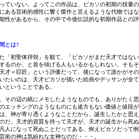
っていない。よってこの作品は、ピカソの初期の技量の
にある芸術的感性に響く傑作と言えるような代物ではな
能性があるから、その中で今後伝説的な初期作品との評
間とは?
た「初聖体拝領」を観て、「ピカソがまだ天才ではない
するのか、と首を傾げる人もいるかもしれない。そもそ
天才＝巨匠」という評価だって、後になって誰かがその
いたいのは、天才ピカソが描いた絵画やデッサンが全て
いということである。
、その辺の紙にメモしたようなものでも、ありがたく思
のエッチングのようなものにも途方もない価値と値段が
は、神が寄り憑くようなことだから、誕生したかと思え
のだ。天才的資質を持って天才が、天才の誕生から死ぬ
凡人になって死ぬことだってある。例えピカソだって例
芸術の神は気紛れな女神なのだ・・・。