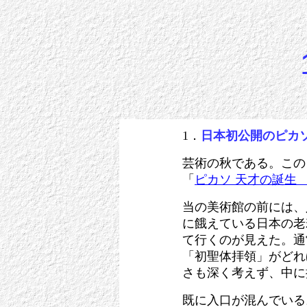
1．
日本初公開のピカ
芸術の秋である。この
「
ピカソ 天才の誕生
当の美術館の前には、
に餓えている日本の老
て行くのが見えた。通
「初聖体拝領」がどれ
さも深く考えず、中に
既に入口が混んでいる