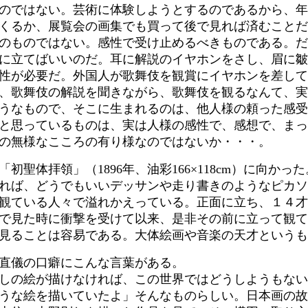
のではない。芸術に体験しようとするのであるから、年
くるか、展覧会の画集でも買って後で見れば済むことだ
のものではない。感性で受け止めるべきものである。だ
に立てばいいのだ。耳に解説のイヤホンをさし、眉に皺
性が必要だ。外国人が歌舞伎を観賞にイヤホンを差して
、歌舞伎の解説を聞きながら、歌舞伎を観るなんて、実
うなもので、そこに生まれるのは、他人様の頼った感受
と思っているものは、実は人様の感性で、感想で、まっ
の無様なこころの有り様なのではないか・・・。
初聖体拝領」（1896年、油彩166×118cm）に向か
れば、どうでもいいデッサンや走り書きのようなピカソ
観ている人々で溢れかえっている。正面に立ち、１４才
で見た時に衝撃を受けて以来、是非その前に立って観て
見ることは容易である。大体絵画や音楽の天才というも
直儀の口癖にこんな言葉がある。
しの絵が描けなければ、この世界ではどうしようもない
うな絵を描いていたよ」そんなものらしい。日本画の故