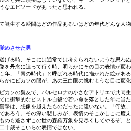
ルスと共に演奏はしていないが、キース・ジャレットと
うなエピソードがあったと思われる。
て誕生する瞬間はどの作品あるいはどの年代どんな人物
覚めさせた男
遂げる時、そこには通常では考えられないような思わぬ
像を丹念に追って行く時、明らかにその目の表情が変わ
１年、「青の時代」と呼ばれる時代に描かれた絵がある
らかにピカソの眼が、あの三白眼の挑むような目に変化
ピカソの親友で、バルセロナの小さなアトリエで共同生
てに衝撃的なピストル自殺で若い命を落とした年に当た
衝撃は、想像を越えたものだったに違いない。「何故、
であろう。その深い悲しみが、表情のそこかしこに癒え
ものも逃さずこの世の森羅万象を見尽くしてやるぞ、と
二十歳そこいらの表情ではない。