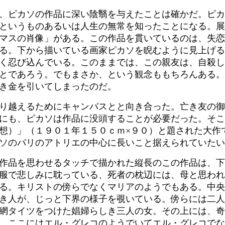
、ピカソの作品に深い陰翳を与えたことは確かだ。ピカ
というものあるいは人生の無常を知ったことになる。展
マスの肖像」がある。この作品を貫いているのは、失恋
る。下から描いている画家ピカソを睨むように見上げる
く忍び込んでいる。このままでは、この親友は、自殺し
とであろう。でもまさか、という観念ももちろんある。
き金を引いてしまったのだ。
り越えるためにキャンバスとと向き合った。亡き友の御
にも、ピカソは作品に没頭することが必要だった。そこ
想）」（１９０１年１５０ｃｍ×９０）と題された大作
ソのパリのアトリエの中心に長いこと据えられていたい
作品を思わせるタッチで描かれた縦長のこの作品は、下
服で悲しみに耽っている、死者の枕辺には、母と思われ
る。キリストの傍らでなくマリアのようでもある。中央
き人が、じっと下界の様子を覗いている。傍らには二人
網タイツをつけた娼婦らしき三人の女。その上には、奇
。ここにはエル・グレコのようでいてエル・グレコでな