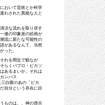
において芸術とか科学
遣わされた異能な人と
清涼な流れを取り戻す
一連の印象派の絵画が
潮流に新たな可能性の
請があるなんて、当然
かった。
それを間近で観なが
そらくパブロ・ピカソ
はあるまいか。それは
カンバス
れた三白眼のあの「ピカ
だ自分という存在に目
うものは、、神の啓示