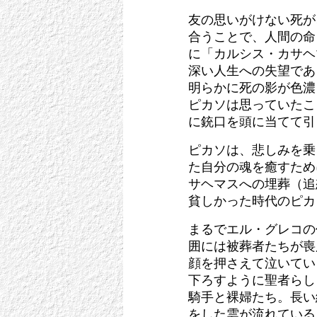
友の思いがけない死が
合うことで、人間の命
に「カルシス・カサヘ
深い人生への失望であ
明らかに死の影が色濃
ピカソは思っていたこ
に銃口を頭に当てて引
ピカソは、悲しみを乗
た自分の魂を癒すため
サヘマスへの埋葬（追
貧しかった時代のピカ
まるでエル・グレコの
囲には被葬者たちが喪
顔を押さえて泣いてい
下ろすように聖者らし
騎手と裸婦たち。長い
をした雲が流れている