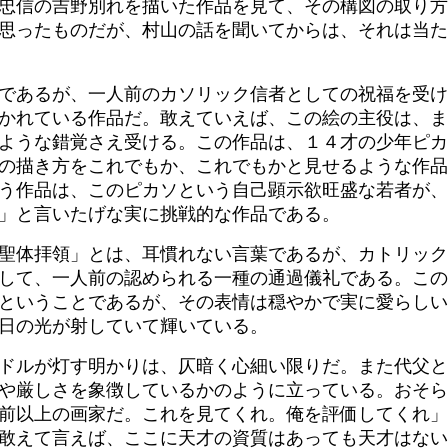
忠信の吉野別れを描いた作品を見て、その構図の取り方
思ったものだが、村山の話を聞いてからは、それは当た
であるが、一人前のカソリック信者としての祝福を受け
かれている作品だ。敢えていえば、この絵の主役は、ま
ような錯覚さえ受ける。この作品は、１４才の少年ピカ
の描き方をこれでもか、これでもかと見せるような作品
う作品は、このピカソという自己顕示欲旺盛な若者が、
」と言いたげな実に挑戦的な作品である。
聖体拝領」とは、耳慣れない言葉であるが、カトリック
して、一人前の認められる一種の通過儀礼である。この
ということであるが、その表情は穏やかで実に愛らしい
日の光が射していて輝いている。
ドルが灯す明かりは、仄暗く心細い限りだ。また代父と
や厳しさを象徴しているかのように立っている。おそら
前以上の画家だ。これを見てくれ。俺を評価してくれ」
敢えて言えば、ここに天才の資質はあっても天才はない