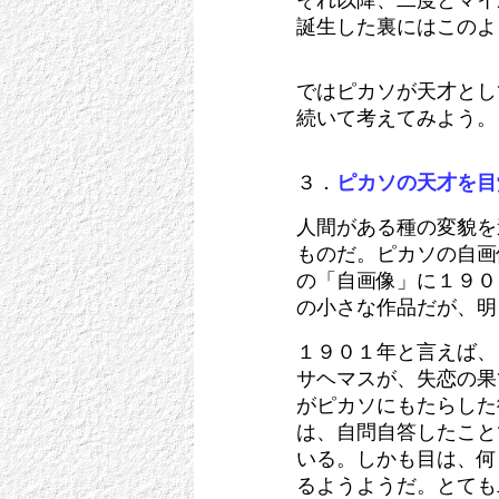
それ以降、二度とマイ
誕生した裏にはこのよ
ではピカソが天才とし
続いて考えてみよう。
３．
ピカソの天才を目
人間がある種の変貌を
ものだ。ピカソの自画
の「自画像」に１９０
の小さな作品だが、明
１９０１年と言えば、
サヘマスが、失恋の果
がピカソにもたらした
は、自問自答したこと
いる。しかも目は、何
るようようだ。とても