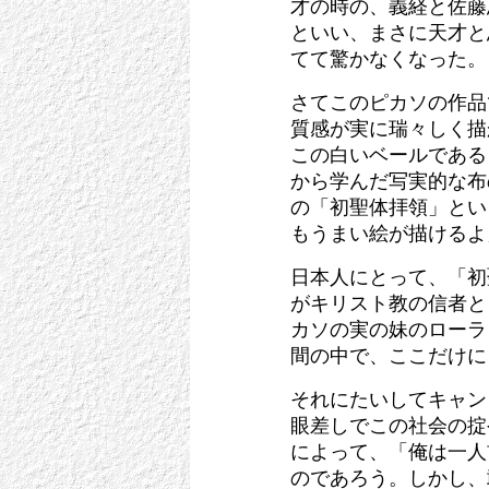
才の時の、義経と佐藤
といい、まさに天才と
てて驚かなくなった。
さてこのピカソの作品
質感が実に瑞々しく描
この白いベールである
から学んだ写実的な布
の「初聖体拝領」とい
もうまい絵が描けるよ
日本人にとって、「初
がキリスト教の信者と
カソの実の妹のローラ
間の中で、ここだけに
それにたいしてキャン
眼差しでこの社会の掟
によって、「俺は一人
のであろう。しかし、