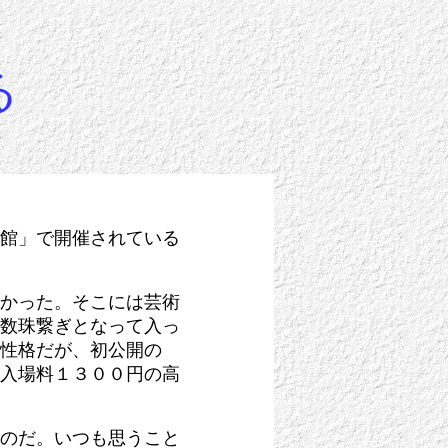
る
館」で開催されている
かった。そこには芸術
数珠繋ぎとなって入っ
性格だが、初公開の
入場料１３００円の高
のだ。いつも思うこと