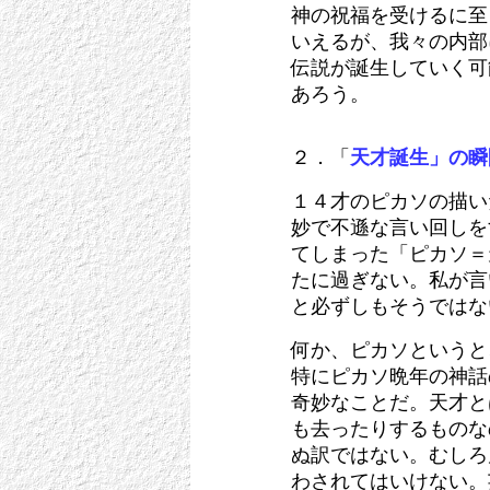
神の祝福を受けるに至
いえるが、我々の内部
伝説が誕生していく可
あろう。
２．「
天才誕生」の瞬
１４才のピカソの描い
妙で不遜な言い回しを
てしまった「ピカソ＝
たに過ぎない。私が言
と必ずしもそうではな
何か、ピカソというと
特にピカソ晩年の神話
奇妙なことだ。天才と
も去ったりするものな
ぬ訳ではない。むしろ
わされてはいけない。