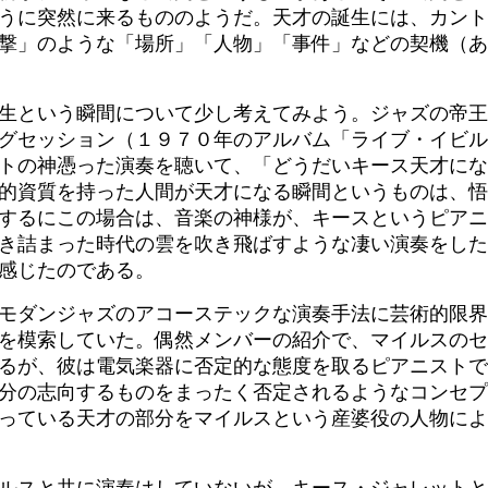
うに突然に来るもののようだ。天才の誕生には、カント
撃」のような「場所」「人物」「事件」などの契機（あ
生という瞬間について少し考えてみよう。ジャズの帝王
グセッション（１９７０年のアルバム「ライブ・イビル
トの神憑った演奏を聴いて、「どうだいキース天才にな
的資質を持った人間が天才になる瞬間というものは、悟
するにこの場合は、音楽の神様が、キースというピアニ
き詰まった時代の雲を吹き飛ばすような凄い演奏をした
感じたのである。
モダンジャズのアコーステックな演奏手法に芸術的限界
を模索していた。偶然メンバーの紹介で、マイルスのセ
るが、彼は電気楽器に否定的な態度を取るピアニストで
分の志向するものをまったく否定されるようなコンセプ
っている天才の部分をマイルスという産婆役の人物によ