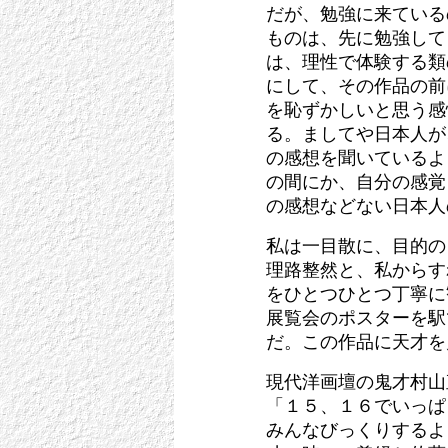
だが、勉強に来ている
ものは、先に勉強して
は、理性で体験する類
にして、その作品の前
を恥ずかしいと思う感
る。ましてや日本人が
の感想を聞いているよ
の間にか、自分の感覚
の感想などない日本人
私は一目散に、目的の「
理路整然と、私からす
をひとつひとつ丁寧に
展覧会のポスターを駅
だ。この作品に天才を
現代洋画壇の鬼才村山
「１５、１６でいっぱ
みんなびっくりするよ