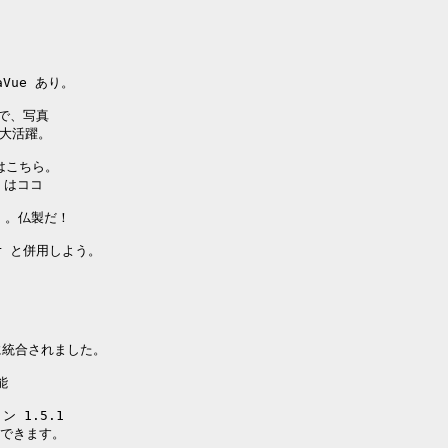
aVue あり。

で、写真

大活躍。

はこちら。

）はココ

t 。仏製だ！

er と併用しよう。

y に統合されました。



 1.5.1

できます。
