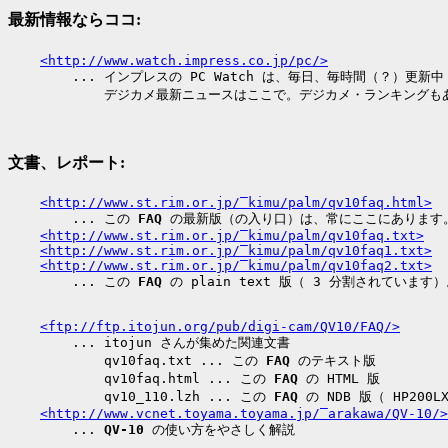
最新情報ならココ:
<http://www.watch.impress.co.jp/pc/>
        ... インプレスの PC Watch は、毎日、毎時間（？）更新中！
文書、レポート:
<http://www.st.rim.or.jp/‾kimu/palm/qv10faq.html>
        ... この 
FAQ
 の最新版（の入り口）は、常にここにあります。
<http://www.st.rim.or.jp/‾kimu/palm/qv10faq.txt>
<http://www.st.rim.or.jp/‾kimu/palm/qv10faq1.txt>
<http://www.st.rim.or.jp/‾kimu/palm/qv10faq2.txt>
        ... この 
FAQ
<ftp://ftp.itojun.org/pub/digi-cam/QV10/FAQ/>
        ... itojun さんが集めた関連文書

            qv10faq.txt ... この 
FAQ
 のテキスト版

            qv10faq.html ... この 
FAQ
 の HTML 版

            qv10_110.lzh ... この 
FAQ
 の NDB 版（ HP200LX
<http://www.vcnet.toyama.toyama.jp/‾arakawa/QV-10/>
        ... 
QV-10