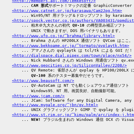
<http://members.aol.com/lemkesoft/>
        ... 
CAM 形式
サポート！マックの定番 GraphicConverter
<http://www.catnet.or.jp/karasawa/Cam2Jpg.htm>
        ... Win95/NT 用ドラッグ＆ドロップソフト by karasawa 
<http://spock.vector.co.jp/authors/VA003431/ppmdist
        ... 柏木＠九大さんの初代 
QV-10
 の樽型歪み補正ソフト

            UNIX で動きますが、DOS 用バイナリもあります。

<http://www.ufo.co.jp/‾brahma/library.html>
        ... Brahma さんの HP200LX 通信ソフト QVCom はここ。

<http://www.bekkoame.or.jp/‾tormato/qvplaytk.htm>
        ... アマノさんの qvplaytk は tcl/tk による GUI だ！

<http://dialspace.dial.pipex.com/town/place/nx54/>
        ... Nick Hubbard さんの Windows 用通信ソフト qv.exe
<http://www.geocities.co.jp/SiliconValley/2208/>
        ... QV Remote: 雀部さんが qvplay を HP100/200LX 
QV-100
 系のテスター募集中だそうです。

<http://www.beausoft.com/>
        ... QV-AutoCam は NT でも動くシェアウェア通信ソフト

            Windows95、NT 用。画質良好、自動撮影可能。

<http://www.jcam.com/>
        ... JCam: Software for any Digital Camera, any 
<http://www.mygale.org/‾jbn/qv.html>
        ... UNIX グラフィックソフト GIMP で qvplay を plugi
<http://www.st.rim.or.jp/‾kimu/palm/arc/index-j.htm
        ... 
NEW!
 ブラジル生まれの Windows 通信 OCX の Visua