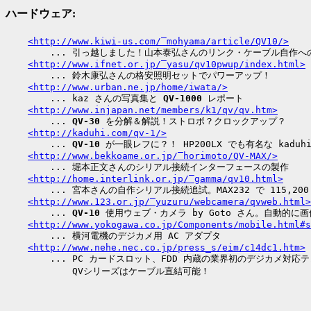
ハードウェア:
<http://www.kiwi-us.com/‾mohyama/article/QV10/>
        ... 引っ越しました！山本泰弘さんのリンク・ケーブル自作への
<http://www.ifnet.or.jp/‾yasu/qv10pwup/index.html>
        ... 鈴木康弘さんの格安照明セットでパワーアップ！

<http://www.urban.ne.jp/home/iwata/>
        ... kaz さんの写真集と 
QV-1000
 レポート

<http://www.injapan.net/members/k1/qv/qv.htm>
        ... 
QV-30
 を分解＆解説！ストロボ？クロックアップ？

<http://kaduhi.com/qv-1/>
        ... 
QV-10
 が一眼レフに？！ HP200LX でも有名な kaduhi
<http://www.bekkoame.or.jp/‾horimoto/QV-MAX/>
        ... 堀本正文さんのシリアル接続インターフェースの製作

<http://home.interlink.or.jp/‾gamma/qv10.html>
        ... 宮本さんの自作シリアル接続追試。MAX232 で 115,200 
<http://www.123.or.jp/‾yuzuru/webcamera/qvweb.html>
        ... 
QV-10
 使用ウェブ・カメラ by Goto さん。自動的に画
<http://www.yokogawa.co.jp/Components/mobile.html#s
        ... 横河電機のデジカメ用 AC アダプタ

<http://www.nehe.nec.co.jp/press_s/eim/c14dc1.htm>
        ... PC カードスロット、FDD 内蔵の業界初のデジカメ対応テ