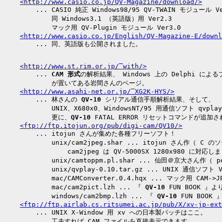
<http://www.casio.co.jp/QV-Magazine/download/>
        ... CASIO 純正 Windows98/95 QV-TWAIN モジュール Ve
            同 Windows3.1 （英語版）用 Ver2.3

            マック用 QV-Plugin モジュール Ver3.0

<http://www.casio.co.jp/English/QV-Magazine-E/downl
<http://www.st.rim.or.jp/‾with/>
        ... 
CAM 形式
の解析結果、 Windows 上の Delphi による
            が置いてある岩間さんのページ。

<http://www.asahi-net.or.jp/‾XG2K-HYS/>
        ... 林さんの 
QV-10
 シリアル通信手順解析結果、そして、

            UNIX、X680x0、WindowsNT/95 用通信ソフト qvpl
            更に、
QV-10
 FATAL ERROR リセットコマンドが追加さ
<ftp://ftp.itojun.org/pub/digi-cam/QV10/>
        ... itojun さんが集めた各種フリーソフト！

            unix/cam2jpeg.shar ... itojun さん作（ C の
                cam2jpeg は QV-5000SX 1280x980 に対応し
            unix/camtoppm.pl.shar ... 仙田＠京大さん作（ p
            unix/qvplay-0.10.tar.gz ... UNIX 通信ソフト Ve
            mac/CAMConverter.0.4.hqx ... マック用 CAM->J
            mac/cam2pict.lzh ... 『 
QV-10
 FUN BOOK 』より
            windows/cam2bmp.lzh ... 『 
QV-10
 FUN BOOK 
<ftp://ftp.airlab.cs.ritsumei.ac.jp/pub/X/xv-jp-ext
        ... UNIX X-Window 用 xv への日本製パッチはここ。

            工夫すれば CAM ファイルを直接表示できます。
