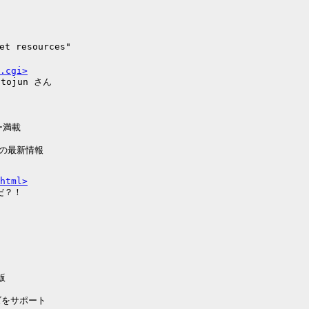
t resources"

.cgi>
ojun さん

ー満載

html>

