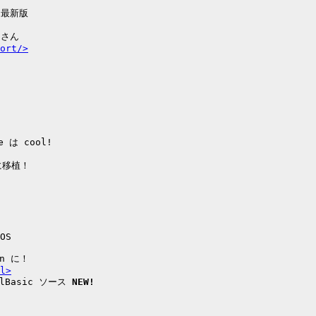
 最新版

さん

ort/>
 は cool!

に移植！

OS

n に！

l>
lBasic ソース 
NEW!