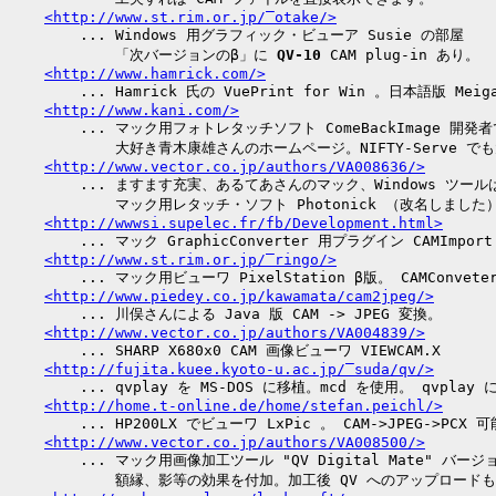
<http://www.st.rim.or.jp/‾otake/>
        ... Windows 用グラフィック・ビューア Susie の部屋

            「次バージョンのβ」に 
QV-10
 CAM plug-in あり。

<http://www.hamrick.com/>
        ... Hamrick 氏の VuePrint for Win 。日本語版 Meig
<http://www.kani.com/>
        ... マック用フォトレタッチソフト ComeBackImage 開発者
            大好き青木康雄さんのホームページ。NIFTY-Serve でも
<http://www.vector.co.jp/authors/VA008636/>
        ... ますます充実、あるてあさんのマック、Windows ツール
            マック用レタッチ・ソフト Photonick （改名しました
<http://wwwsi.supelec.fr/fb/Development.html>
        ... マック GraphicConverter 用プラグイン CAMImpor
<http://www.st.rim.or.jp/‾ringo/>
        ... マック用ビューワ PixelStation β版。 CAMConvet
<http://www.piedey.co.jp/kawamata/cam2jpeg/>
        ... 川俣さんによる Java 版 CAM -> JPEG 変換。

<http://www.vector.co.jp/authors/VA004839/>
        ... SHARP X680x0 CAM 画像ビューワ VIEWCAM.X

<http://fujita.kuee.kyoto-u.ac.jp/‾suda/qv/>
        ... qvplay を MS-DOS に移植。mcd を使用。 qvpla
<http://home.t-online.de/home/stefan.peichl/>
        ... HP200LX でビューワ LxPic 。 CAM->JPEG->PCX 可能
<http://www.vector.co.jp/authors/VA008500/>
        ... マック用画像加工ツール "QV Digital Mate" バージョン
            額縁、影等の効果を付加。加工後 QV へのアップロードも