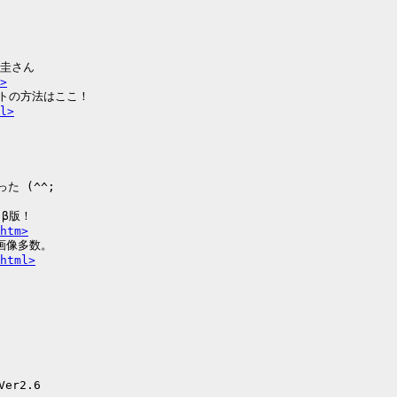
圭さん

>
ットの方法はここ！

l>


 (^^;

β版！

htm>
画像多数。

html>
r2.6
