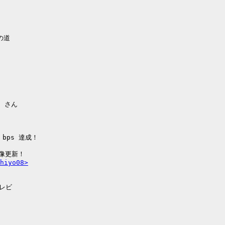
道

 さん

bps 達成！

像更新！

hiyo08>
レビ
