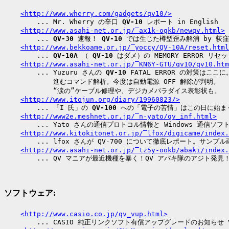
<http://www.wherry.com/gadgets/qv10/>
        ... Mr. Wherry の辛口 
QV-10
 レポート in English

<http://www.asahi-net.or.jp/‾ax1k-ogkb/newqv.html>
        ... 
QV-30
 速報！ 
QV-10
 では生じた樽型歪み解消 by 荻窪
<http://www.bekkoame.or.jp/‾yoccy/QV-10A/reset.html
        ... 
QV-10A
 （ 
QV-10
 はダメ）の MEMORY ERROR リセ
<http://www.asahi-net.or.jp/‾KN6Y-GTU/qv10/qv10.htm
        ... Yuzuru さんの 
QV-10
 FATAL ERROR の対策はここに。
            進むコマンド解析。今度は自動電源 OFF 解除が判明。

            “涙の”ケーブル修理や、デジカメパラダイス表彰状も。

<http://www.itojun.org/diary/19960823/>
        ... 「I 氏」の 
QV-100
 への「電子の苦情」はこの日に始まった
<http://www2e.meshnet.or.jp/‾n-yato/qv_inf.html>
        ... Yato さんの通信プロトコル情報と Windows 通信ソフト
<http://www.kitokitonet.or.jp/‾lfox/digicame/index.
        ... lfox さんが QV-700 について徹底レポート。サンプル
<http://www.asahi-net.or.jp/‾tz5y-ookb/abaki/index.
ソフトウェア:
<http://www.casio.co.jp/qv_vup.html>
        ... CASIO 純正リンクソフト有償アップグレードのお知らせ Ve