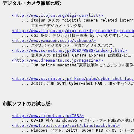
デジタル・カメラ徹底比較:
<http://www.itojun.org/digi-cam/list/>
        ... itojun さんの "digital camera related interne
            世界一のデジカメ・リンク集。

<http://www.itojun.org/digi-cam/digicamdb/digicamdb
        ... CGI 駆使。デジカメ仕様一覧表 by たかきやすしさん、it
<http://www.yamaden.co.jp/yshouse/>
        ... ごぞんじデジタルカメラ写真館／ワイズハウス。

<http://www.so-net.ne.jp/DCEXPRESS/index-j.html>
        ... 文月さんの Digital Camara Express は徹底レビュ
<http://www.dreamarts.co.jp/magazine/>
<http://www.st.rim.or.jp/‾kimu/palm/cyber-shot-faq.
        ... おまけ：元祖 SONY 
Cyber-shot
FAQ
市販ソフトのお試し版:
<http://www.iijnet.or.jp/ISR/>
        ... 
QV-10
 対応 Windows95 イクセラ・フォトβ版のお試し版
<http://www1.zeit.co.jp/zeit/skinetpack.html>