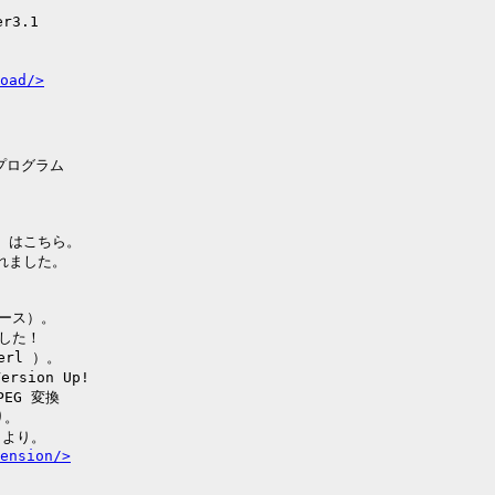
r3.1

oad/>
プログラム

ay はこちら。

れました。

ソース）。

ました！

erl ）。

rsion Up!

PEG 変換

。

』より。

ension/>