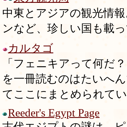
中東とアジアの観光情報
ンなど、珍しい国も載っ
カルタゴ
「フェニキアって何だ？
を一冊読むのはたいへん
てここにまとめられてい
Reeder's Egypt Page
古代エジプトの謎は、ピ