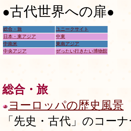
古代世界への扉
●
●
総合・旅
ユニークサイト
日本・東アジア
中東
中南米
東南アジア
中央アジア
ぜったい行きたい博物館
総合・旅
ヨーロッパの歴史風景
「先史・古代」のコーナ