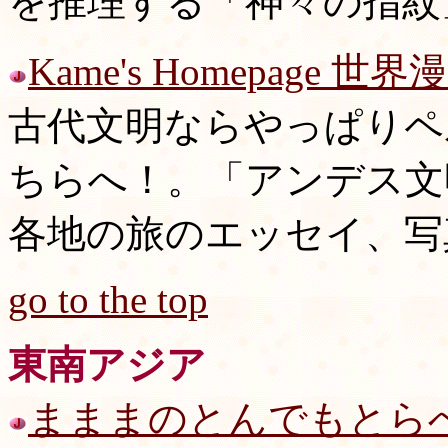
を推理する「神々の指紋
Kame's Homepage 世
古代文明ならやっぱりペ
ちらへ！。「アンデス文
各地の旅のエッセイ、写
go to the top
東南アジア
まままのとんでもとら