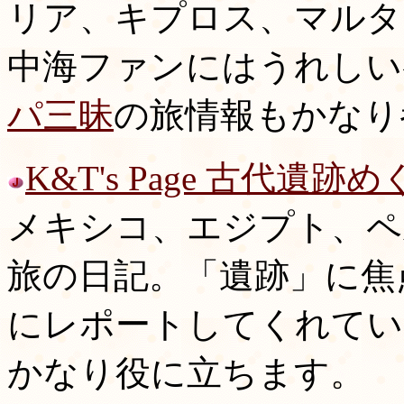
リア、キプロス、マルタ
中海ファンにはうれしい
パ三昧
の旅情報もかなり
K&T's Page 古代遺跡
メキシコ、エジプト、ペ
旅の日記。「遺跡」に焦
にレポートしてくれてい
かなり役に立ちます。