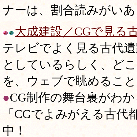
ナーは、割合読みがいあ
大成建設／CGで見る
テレビでよく見る古代遺
としているらしく、どこ
を、ウェブで眺めること
●
CG制作の舞台裏がわ
「CGでよみがえる古代
中！