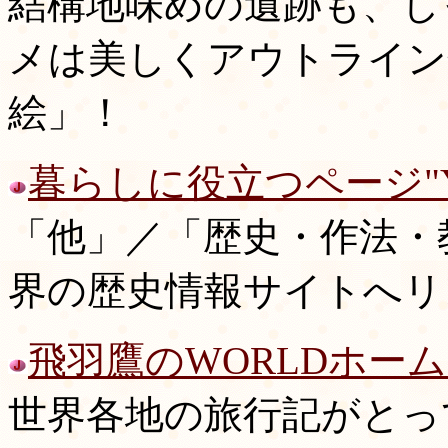
結構地味めの遺跡も、し
メは美しくアウトライン
絵」！
暮らしに役立つページ"Y
「他」／「歴史・作法・
界の歴史情報サイトへリ
飛羽鷹のWORLDホー
世界各地の旅行記がとっ