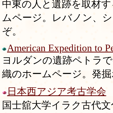
中東の人と遺跡を取材す
ムページ。レバノン、シ
ぞ。
American Expedition to Pe
ヨルダンの遺跡ペトラで
織のホームページ。発掘
日本西アジア考古学会
国士舘大学イラク古代文