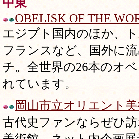
中東
OBELISK OF THE WO
エジプト国内のほか、ト
フランスなど、国外に流
チ。全世界の26本のオ
れています。
岡山市立オリエント美
古代史ファンならぜひ訪
美術館。ネット内企画展