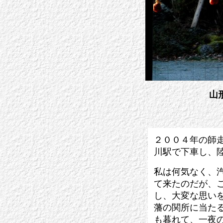
山
２００４年の師
川駅で下車し、
私は何気なく、
て来たのだが、
し、大変な思い
藩の関所に当た
も暮れて、一夜