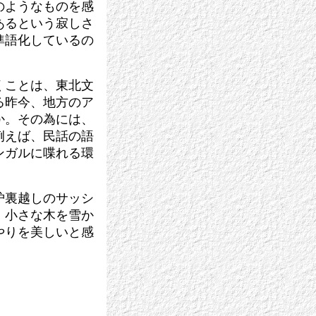
のようなものを感
あるという寂しさ
準語化しているの
くことは、東北文
る昨今、地方のア
か。その為には、
例えば、民話の語
ンガルに喋れる環
炉裏越しのサッシ
、小さな木を雪か
やりを美しいと感