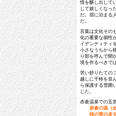
情を醸し出して
じて嬉しくなっ
だ。宿に泊まる
だ。
言葉は文化その
化の重要な個性
イデンティティ
小さなうちから
り部を呼んで聞
境を作るべきで
苦い炒りたての
越しに干柿を並
ら保護する雪囲
じた。
赤倉温泉での五
赤倉の温（
柿の実の皮を