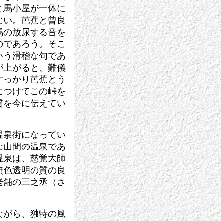
と馬小屋が一体に
ない。芭蕉と曾良
馬の放尿する音を
のであろう。そこ
いう滑稽な句であ
が上がると、難儀
すっかり芭蕉とう
につけてこの峠を
質を今に伝えてい
温泉街になってい
な山間の温泉であ
温泉は、慈覚大師
無色透明の質の良
老舗の三之丞（さ
ながら、独特の風