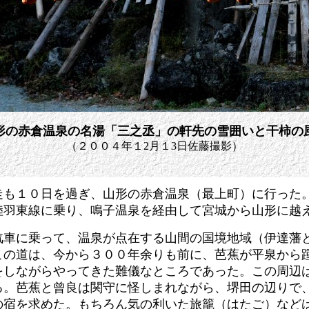
形の赤倉温泉の名湯「三之丞」の軒先の雪囲いと干柿の
（２００４年１2月１3日佐藤撮影）
走も１０日を過ぎ、山形の赤倉温泉（最上町）に行った
陸羽東線に乗り、鳴子温泉を経由して宮城から山形に越
汽車に乗って、温泉が点在する山間の国境地域（伊達藩
この道は、今から３００年余りも前に、芭蕉が平泉から
をしながらやってきた難儀なところであった。この周辺
る。芭蕉と曾良は関守に怪しまれながら、堺田の辺りで
の宿を求めた。もちろん気の利いた旅籠（はたご）など