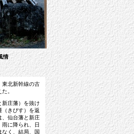
風情
。東北新幹線の古
えた。
と新庄藩）を抜け
踵（きびす）を返
は、仙台藩と新庄
、雨に降られ、日
はなく、結局、国