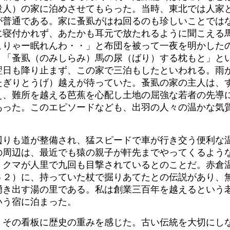
役人）の家に泊めさせてもらった。当時、東北では人家
が普通である。家に蚤虱がはね回るのも珍しいことでは
に寝付かれず、あたかも耳元で放たれるように聞こえる
こりゃー眠れんわ・・」と布団を被って一夜を明かした
、「蚤虱（のみしらみ）馬の尿（ばり）する枕もと」と
翌日も降り止まず、この家で三泊もしたといわれる。雨
たぎりとうげ）越えが待っていた。蚤虱の家の主人は、
え、難所を越える芭蕉を心配し土地の屈強な若者の先導
あった。このエピソードなども、出羽の人々の温かな気
辺りも道が整備され、猛スピードで車が行き交う便利な
の周辺は、最近でも猿の親子が軒先までやってくるよう
、クマが人里で九回も目撃されているとのことだ。赤倉
６２）に、持っていた杖で掘りあてたとの伝説があり、
湧き出す湯の里である。私は創業三百年を越えるという
いう宿に泊まった。
、その看板に歴史の重みを感じた。古い伝統を大切にし