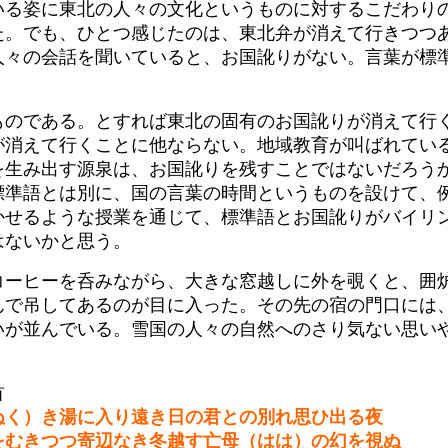
いる姿に東北の人々の文化というものに対するこだわり
た。でも、ひとつ感じたのは、東北弁が消えて行きつつ
人々の会話を聞いていると、お国訛りがない。言葉が標
ものである。とすれば東北の固有のお国訛りが消えて行
が消えて行くことに他ならない。地域教育が叫ばれてい
を生み出す源泉は、お国訛りを残すことではないだろう
標準語とは別に、国の言葉の時間というものを設けて、
かせるような授業を通じて、標準語とお国訛りがバイリ
はないかと思う。
コーヒーを呑みながら、大きな窓越しに外を覗くと、囲
んで吊してあるのが目に入った。その先の宿の門口には
いが並んでいる。雪国の人々の自然へのさり気ない思い
首
ぬく）き湯に入り遠き日の君との別れ思ひ出る夜
むきつつ寄辺なき冬越す亡母（はは）の幻を視ぬ