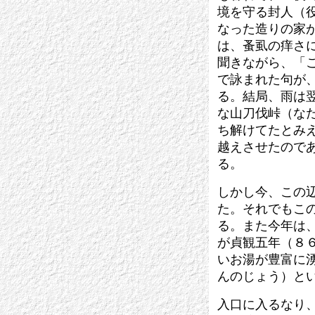
境を守る封人（
なった造りの家
は、蚤虱の痒さ
聞きながら、「
で詠まれた句が
る。結局、雨は
な山刀伐峠（な
ち解けてたとみ
越えさせたので
る。
しかし今、この
た。それでもこ
る。また今年は
が貞観五年（８
いお湯が豊富に
んのじょう）と
入口に入るなり