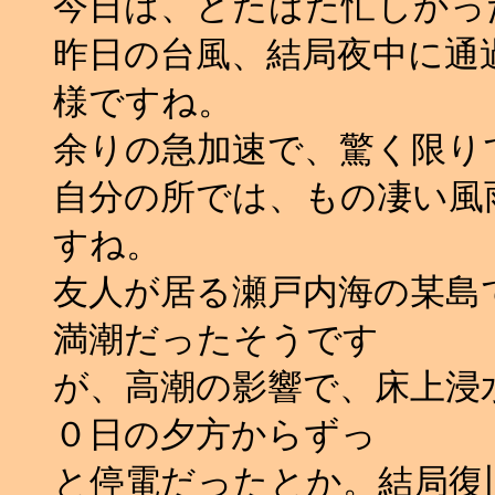
今日は、どたばた忙しかっ
昨日の台風、結局夜中に通
様ですね。
余りの急加速で、驚く限り
自分の所では、もの凄い風
すね。
友人が居る瀬戸内海の某島
満潮だったそうです
が、高潮の影響で、床上浸
０日の夕方からずっ
と停電だったとか。結局復