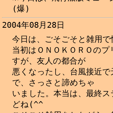
(爆)
2004年08月28日
今日は、ごそごそと雑用で
当初はＯＮＯＫＯＲＯのプ
すが、友人の都合が
悪くなったし、台風接近で
で、さっさと諦めちゃ
いました。本当は、最終ス
どね(^^ゞ