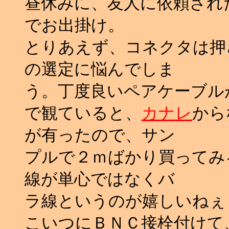
昼休みに、友人に依頼され
でお出掛け。
とりあえず、コネクタは押
の選定に悩んでしま
う。丁度良いペアケーブル
で観ていると、
カナレ
から
が有ったので、サン
プルで２ｍばかり買ってみ
線が単心ではなくバ
ラ線というのが嬉しいねぇ.
こいつにＢＮＣ接栓付けて、