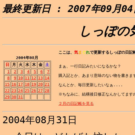
最終更新日 : 2007年09月0
しっぽの
ここは、
気
ま
ぐ
れ
で更新するしっぽの日記
2004年08月
日
月
火
水
木
金
土
まぁ、一行日記みたいになるかな？
1
2
3
4
5
6
7
購入記とか、あまり意味のない物を書きます
8
9
10
11
12
13
14
15
16
17
18
19
20
21
なんとか、毎日更新したいなぁ....
22
23
24
25
26
27
28
※ちなみに、結構後日修正なんかしてますの
29
30
31
２月の日記帳を見る
2004年08月31日