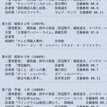
　大賞　『キャッツアイころがった』黒川博行　　　文藝春秋 86.8

　読者賞『源氏物語人殺し絵巻』　　長尾誠夫　　　文藝春秋 86.8

第５回　昭和６２年（1987年）

　〔選考委員〕　開高健，田中小実昌，田辺聖子，都筑道夫，イーデス・ハ
　大賞　『土壇場でハリー・ライム』典厩五郎　　　文藝春秋 87.8

　読者賞　　　〃

　候補作『テレビ局殺人事件』　　　古寺耿

第６回　昭和６３年（1988年）

　〔選考委員〕　開高健，田中小実昌，田辺聖子，都筑道夫，イーデス・ハ
　大賞　『漂流裁判』　　　　　　　笹倉明　　　　文藝春秋 88.7

　読者賞『ぼくと、ぼくらの夏』　　樋口有介　　　文藝春秋 88.7

　佳作賞『グッド・シェパーズ』　　ダブ・シルバーマン

第７回　平成　１年（1989年）

　〔選考委員〕　開高健，田中小実昌，田辺聖子，都筑道夫，イーデス・ハ
　大賞　『死がお待ちかね』　　　　ベゴーニャ・ロペス　文藝春秋 89.7
　読者賞『ワイングラスは殺意に満ちて』　黒崎緑　　　　文藝春秋 89.7