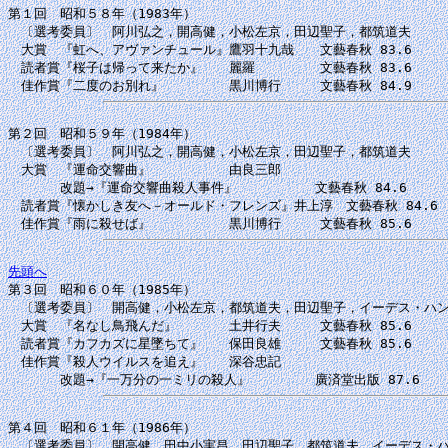
第１回　昭和５８年（1983年）

　〔選考委員〕　阿川弘之，開高健，小松左京，田辺聖子，都筑道夫

　大賞　『虹へ、アヴァンチュール』鷹羽十九哉　　文藝春秋 83.6

　読者賞『桜子は帰って来たか』　　麗羅　　　　　文藝春秋 83.6

第２回　昭和５９年（1984年）

　〔選考委員〕　阿川弘之，開高健，小松左京，田辺聖子，都筑道夫

　大賞　『運命交響曲』　　　　　　由良三郎

　　　　改題→『運命交響曲殺人事件』　　　　　　文藝春秋 84.6

　読者賞『懐かしき友へ－オールド・フレンズ』井上淳　文藝春秋 84.6

先頭へ

第３回　昭和６０年（1985年）

　〔選考委員〕　開高健，小松左京，都筑道夫，田辺聖子，イーデス・ハン
　大賞　『名なし鳥飛んだ』　　　　土井行夫　　　文藝春秋 85.6

　読者賞『カフカズに星墜ちて』　　保田良雄　　　文藝春秋 85.6

　佳作賞『殺人ウイルスを追え』　　深谷忠記

第４回　昭和６１年（1986年）

　〔選考委員〕　開高健，田中小実昌，田辺聖子，都筑道夫，イーデス・ハ