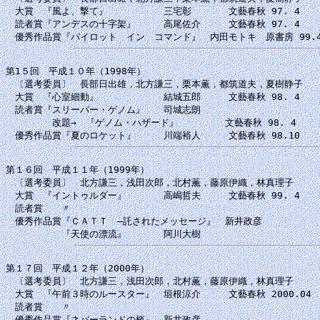
　大賞　『風よ、撃て』　　　　　　三宅彰　　　　文藝春秋 97. 4

　読者賞『アンデスの十字架』　　　高尾佐介　　　文藝春秋 97. 4

第1５回　平成１０年（1998年）

　〔選考委員〕　長部日出雄，北方謙三，栗本薫，都筑道夫，夏樹静子

　大賞　『心室細動』　　　　　　　結城五郎　　　文藝春秋 98. 4

　読者賞『スリーパー・ゲノム』　　司城志朗　　　

　　　　　改題→　『ゲノム・ハザード』　　　　　文藝春秋 98. 4

第１６回　平成１１年（1999年）

　〔選考委員〕　北方謙三，浅田次郎，北村薫，藤原伊織，林真理子

　大賞　『イントゥルダー』　　　　高嶋哲夫　　　文藝春秋 99. 4

　読者賞　　〃　

　優秀作品賞『ＣＡＴＴ　―託されたメッセージ』　新井政彦

第１７回　平成１２年（2000年）

　〔選考委員〕　北方謙三，浅田次郎，北村薫，藤原伊織，林真理子

　大賞　『午前３時のルースター』　垣根涼介　　　文藝春秋 2000.04

　読者賞　　〃　

　優秀作品賞『ネバーランドの柩』　新井政彦
