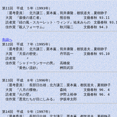
第11回　平成　５年（1993年）

　〔選考委員〕　北方謙三，栗本薫，筒井康隆，都筑道夫，夏樹静子

　大賞　『最後の逃亡者』　　　　　熊谷独　　　　文藝春秋 93.11

　読者賞『緋の風－スカーレット・ウィンド』祐未みらの　文藝春秋 93.11
先頭へ

第12回　平成　７年（1995年）

　〔選考委員〕　北方謙三，栗本薫，筒井康隆，都筑道夫，夏樹静子

　大賞　『天皇の密使』　　　　　　丹羽昌一　　　文藝春秋 95.10

　読者賞　　　〃

　佳作賞『シャドーランサーの男』　高橋俊

第13回　平成　８年（1996年）

　〔選考委員〕　長部日出雄，北方謙三，栗本薫，都筑道夫，夏樹静子

　大賞　『八月の獲物』　　　　　　森純　　　　　文藝春秋 96. 4

　読者賞『火の壁』　　　　　　　　伊野上裕伸　　文藝春秋 96. 4

第14回　平成　９年（1997年）

　〔選考委員〕　長部日出雄，北方謙三，栗本薫，都筑道夫，夏樹静子
