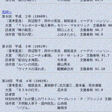
先頭へ

第８回　平成　２年（1990年）

　〔選考委員〕　田辺聖子，田中小実昌，都筑道夫，イーデス・ハンソン，
　大賞　『ＴＶレポーター殺人事件』モリー・マキタリック　文藝春秋 90.
　読者賞『蜂の殺意』　　　　　　　関口ふさえ　　文藝春秋 90.7

第９回　平成　３年（1991年）

　〔選考委員〕　田辺聖子，田中小実昌，都筑道夫，イーデス・ハンソン，
　大賞　『死のフェニーチェ劇場』　ドナ・Ｍ・レオン　文藝春秋 91.7

　読者賞『碇泊なき海図』　　　　　今井泉　　　　文藝春秋 91.7

　佳作賞『ルパンの消息』　　　　　横山秀夫

第10回　平成　４年（1992年）

　〔選考委員〕　都筑道夫，夏樹静子,北方謙三，栗本薫，筒井康隆

　大賞　『Ｂ２９の行方』　　　　　花木深　　　　文藝春秋 92.9

　読者賞　　　〃

　特別佳作賞『わが愛しのワトスン』マーガレット・Ｐ・ブリッジス 文藝春秋
　佳作賞『天明殺人草子－源内狂乱』山貞雄
