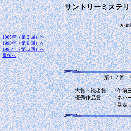
サントリーミステリ
200
1985年（第３回）へ
1990年（第８回）へ
1995年（第12回）へ
最後へ
第１７回 
大賞・読者賞 『午
優秀作品賞 『ネ
『暴走ラボ（