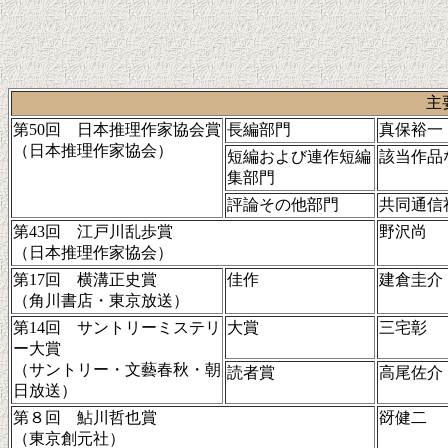
主
第50回 日本推理作家協会賞
長編部門
真保裕一
（日本推理作家協会）
短編および連作短編
該当作品
集部門
評論その他部門
共同通信
第43回 江戸川乱歩賞
野沢尚
（日本推理作家協会）
第17回 横溝正史賞
佳作
建倉圭介
（角川書店・東京放送）
第14回 サントリーミステリ
大賞
三宅彰
ー大賞
（サントリー・文藝春秋・朝
読者賞
高尾佐介
日放送）
第８回 鮎川哲也賞
谺健二
（東京創元社）