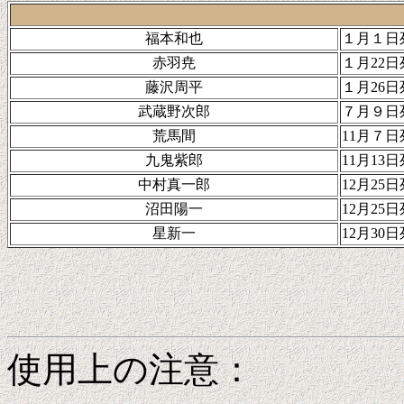
福本和也
１月１日
赤羽尭
１月22日
藤沢周平
１月26日
武蔵野次郎
７月９日
荒馬間
11月７日
九鬼紫郎
11月13
中村真一郎
12月25
沼田陽一
12月25
星新一
12月30
使用上の注意：