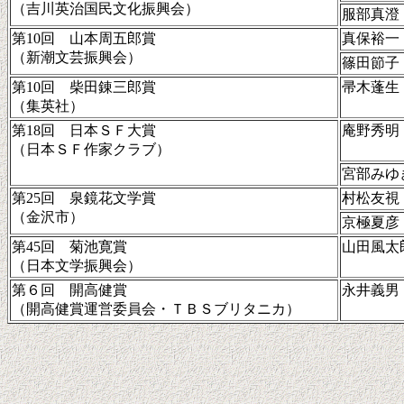
（吉川英治国民文化振興会）
服部真澄
第10回 山本周五郎賞
真保裕一
（新潮文芸振興会）
篠田節子
第10回 柴田錬三郎賞
帚木蓬生
（集英社）
第18回 日本ＳＦ大賞
庵野秀明
（日本ＳＦ作家クラブ）
宮部みゆ
第25回 泉鏡花文学賞
村松友視
（金沢市）
京極夏彦
第45回 菊池寛賞
山田風太
（日本文学振興会）
第６回 開高健賞
永井義男
（開高健賞運営委員会・ＴＢＳブリタニカ）