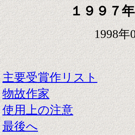
１９９７年
1998
主要受賞作リスト
物故作家
使用上の注意
最後へ