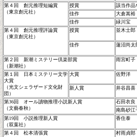
第４回 創元推理短編賞
授賞
該当作品
（東京創元社）
佳作
大倉嵩裕
佳作
緑川宝
第４回 創元推理評論賞
授賞
並木士郎
（東京創元社）
佳作
蓮沼尚太
第２回 新潮ミステリー倶楽部賞
雨宮町子
（新潮社）
第１回 日本ミステリー文学
大賞
佐野洋
大賞
（光文シェラザード文化財
新人賞
井谷昌喜
団）
第36回 オール讀物推理小説新人賞
石田衣良
（文藝春秋）
南島砂江
第19回 小説推理新人賞
香住泰
（双葉社）
第４回 松本清張賞
村雨貞郎