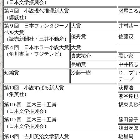
（日本文学振興会）
第４回 小説現代推理新人賞
瀬尾こる
（講談社）
第９回 日本ファンタジーノ
大賞
井村恭一
ベル大賞
優秀賞
佐藤茂
（読売新聞社・三井不動産）
第４回 日本ホラー小説大賞
大賞
（角川書店・フジテレビ）
貴志祐介
黒い家
長編賞
中井拓志
短編賞
沙藤一樹
Ｄ－ブリ
テープ
第10回 小説すばる新人賞
荻原浩
（集英社）
熊谷達也
第116回 直木三十五賞
坂東眞砂
（日本文学振興会）
第117回 直木三十五賞
篠田節子
（日本文学振興会）
浅田次郎
第18回 吉川英治文学新人賞
馳星周