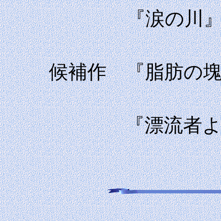
『涙の
候補作 『脂肪
『漂流者よ、