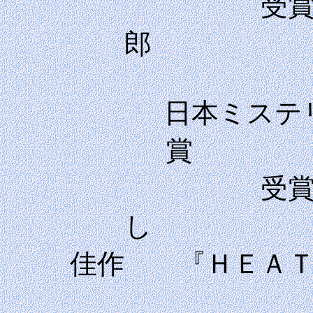
受賞
日本ミステ
受賞
佳作 『Ｈ