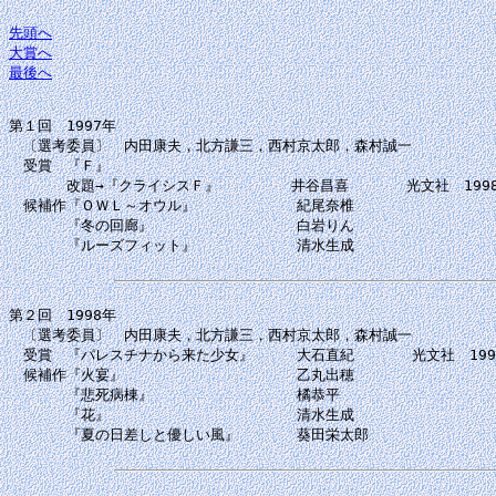
先頭へ
大賞へ
最後へ
第１回　1997年

　〔選考委員〕　内田康夫，北方謙三，西村京太郎，森村誠一

　受賞　『Ｆ』

　　　　改題→『クライシスＦ』　　　　　井谷昌喜　　　　光文社　1998.
　候補作『ＯＷＬ～オウル』　　　　　　　紀尾奈椎

　　　　『冬の回廊』　　　　　　　　　　白岩りん

　　　　『ルーズフィット』　　　　　　　清水生成

第２回　1998年

　〔選考委員〕　内田康夫，北方謙三，西村京太郎，森村誠一

　受賞　『パレスチナから来た少女』　　　大石直紀　　　　光文社　1999.
　候補作『火宴』　　　　　　　　　　　　乙丸出穂

　　　　『悲死病棟』　　　　　　　　　　橘恭平

　　　　『花』　　　　　　　　　　　　　清水生成

　　　　『夏の日差しと優しい風』　　　　葵田栄太郎
