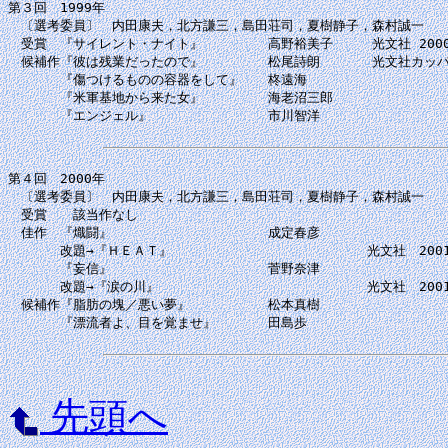
第３回　1999年

　〔選考委員〕　内田康夫，北方謙三，島田荘司，夏樹静子，森村誠一

　受賞　『サイレント・ナイト』　　　　　高野裕美子　　　光文社 2000.
　候補作『彼は残業だったので』　　　　　松尾詩朗　　　　光文社カッパ・ノ
　　　　『傷つけるものの容器をして』　　柊遠海

　　　　『米軍基地から来た女』　　　　　海老沼三郎

　　　　『エンジェル』　　　　　　　　　市川智洋

第４回　2000年

　〔選考委員〕　内田康夫，北方謙三，島田荘司，夏樹静子，森村誠一

　受賞　　該当作なし

　佳作　『熾闘』　　　　　　　　　　　　成定春彦　　　　

　　　　改題→『ＨＥＡＴ』　　　　　　　　　　　　　　　光文社　2001.
　　　　『妄信』　　　　　　　　　　　　菅野奈津

　　　　改題→『涙の川』　　　　　　　　　　　　　　　　光文社　2001.
　候補作『脂肪の塊／悪い夢』　　　　　　松本真樹

　　　　『漂流者よ、目を覚ませ』　　　　田島歩

先頭へ