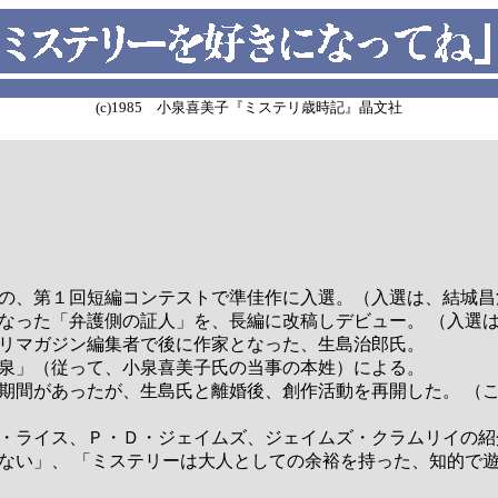
(c)1985 小泉喜美子『ミステリ歳時記』晶文社
ンの、第１回短編コンテストで準佳作に入選。（入選は、結城昌
となった「弁護側の証人」を、長編に改稿しデビュー。 （入選
リマガジン編集者で後に作家となった、生島治郎氏。
泉」（従って、小泉喜美子氏の当事の本姓）による。
間があったが、生島氏と離婚後、創作活動を再開した。 （
・ライス、Ｐ・Ｄ・ジェイムズ、ジェイムズ・クラムリイの紹
い」、 「ミステリーは大人としての余裕を持った、知的で