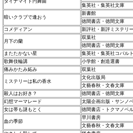
ダイナマイト円舞曲
集英社・集英社文庫
新書館
暗いクラブで逢おう
徳間書店・徳間文庫
コメディアン
新評社・新評ミステリ
双葉社
月下の蘭
徳間書店・徳間文庫
またたかない星
集英社・集英社コバル
歌舞伎輪講
小学館・創造選書
痛みかたみ妬み
双葉社
文化出版局
ミステリーは私の香水
文藝春秋・文春文庫
殺人はお好き？
徳間書店・徳間文庫
幻想マーマレード
太陽企画出版・サンノ
女は帯も謎もとく
徳間書店・トクマノベ
早川書房
血の季節
文藝春秋・文春文庫