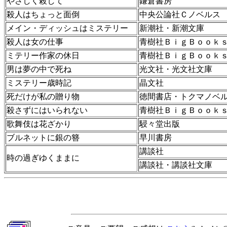
やさしく殺して
鎌倉書房
殺人はちょっと面倒
中央公論社Ｃノベルス
メイン・ディッシュはミステリー
新潮社・新潮文庫
殺人は女の仕事
青樹社ＢｉｇＢｏｏｋ
ミテリー作家の休日
青樹社ＢｉｇＢｏｏｋ
男は夢の中で死ね
光文社・光文社文庫
ミステリー歳時記
晶文社
死だけが私の贈り物
徳間書店・トクマノベ
殺さずにはいられない
青樹社ＢｉｇＢｏｏｋ
歌舞伎は花ざかり
駸々堂出版
ブルネットに銀の簪
早川書房
講談社
時の過ぎゆくままに
講談社・講談社文庫