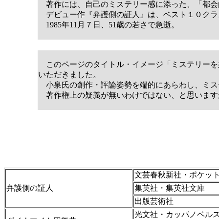
著作には、自己のミステリー感に添った、「都会
デビュー作『弁護側の証人』は、ベスト１０クラ
1985年11月７日、51歳の若さで急逝。
このページのタイトル・イメージ「ミステリーを
いただきました。
小泉氏の創作・評論姿勢を端的にあらわし、ミス
著作権上の疑義が無いわけではない、と思います
文芸春秋新社・ポケッ
弁護側の証人
集英社・集英社文庫
出版芸術社
光文社・カッパノベル